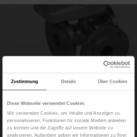
Zustimmung
Details
Über Cookies
R7040R16-
Diese Webseite verwendet Cookies
Wir verwenden Cookies, um Inhalte und Anzeigen zu
B3/SR230A
personalisieren, Funktionen für soziale Medien anbieten
zu können und die Zugriffe auf unsere Website zu
analysieren. Außerdem geben wir Informationen zu Ihrer
Regelkugelhahn, 3-Weg, DN 40, Flansch, PN 6, ps