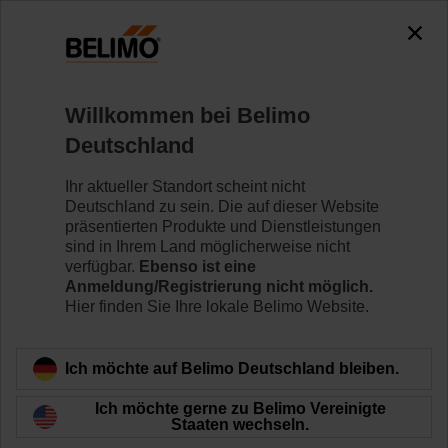
0
0
Home
Regelventile
Zonenventile
Willkommen bei Belimo
C325Q-J/CQK24A-MPL/Z
Deutschland
Ihr aktueller Standort scheint nicht
Deutschland zu sein. Die auf dieser Website
Mehr erfahren
präsentierten Produkte und Dienstleistungen
sind in Ihrem Land möglicherweise nicht
verfügbar.
Ebenso ist eine
Anmeldung/Registrierung nicht möglich.
Hier finden Sie Ihre lokale Belimo Website.
Zurück zur Produktkategorie
Ich möchte auf Belimo Deutschland bleiben.
Ich möchte gerne zu Belimo Vereinigte
Staaten wechseln.