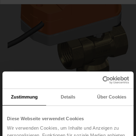
Zustimmung
Details
Über Cookies
C325Q-J/CQK24A-
MPL/Z
Diese Webseite verwendet Cookies
Wir verwenden Cookies, um Inhalte und Anzeigen zu
Umschalt-Zonenventil, 3-Weg, DN 25, Innengewinde,
personalisieren, Funktionen für soziale Medien anbieten