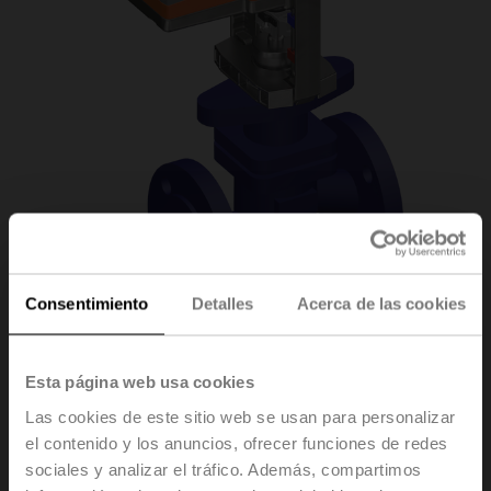
Consentimiento
Detalles
Acerca de las cookies
H6032X16-S2/NV24A-
Esta página web usa cookies
Las cookies de este sitio web se usan para personalizar
TPC
el contenido y los anuncios, ofrecer funciones de redes
sociales y analizar el tráfico. Además, compartimos
Válvula de asiento, 2 vías, DN 32, Bridas, PN 25, ps