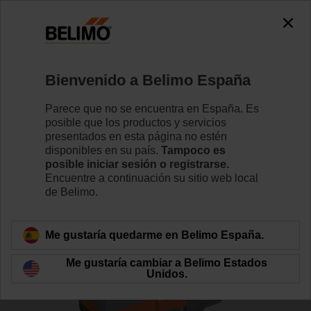
0
0
Inicio
Válvulas de control
Válvulas de asiento
Bienvenido a Belimo España
H6032X16-S2/NV24A-TPC
Parece que no se encuentra en España. Es
posible que los productos y servicios
presentados en esta página no estén
disponibles en su país.
Tampoco es
Conozca más detalles
posible iniciar sesión o registrarse.
Encuentre a continuación su sitio web local
de Belimo.
Volver a categoría de productos
Me gustaría quedarme en Belimo España.
Me gustaría cambiar a Belimo Estados
Unidos.