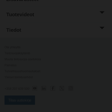
Tuotevideot
Tiedot
Ota yhteyttä
Tietosuojakäytäntö
Muuta tietosuoja-asetuksia
Painatus
Turvallisuushuomautukset
Yleiset toimitusehdot
+358 207 639 500
Tilaa uutiskirje