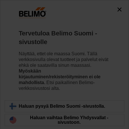
The exception is : javax.servlet.jsp.JspException: Problem
accessing the absolute URL
"https://www.belimo.com/fi/fi_FI/~mgnlArea=outdated~".
java.io.IOException: Server returned HTTP response code: 500
for URL: https://www.belimo.com/fi/fi_FI/~mgnlArea=outdated~
Tervetuloa Belimo Suomi -
sivustolle
Koti
Anturit/Mittarit
Kanava-anturit (ilma)
Näyttää, ettet ole maassa Suomi. Tällä
01DT-1LR
verkkosivulla olevat tuotteet ja palvelut eivät
ehkä ole saatavilla sinun maassasi.
Myöskään
kirjautuminen/rekisteröityminen ei ole
Lue lisää
mahdollista.
Etsi paikallinen Belimo-
verkkosivustosi alta.
Haluan pysyä Belimo Suomi -sivustolla.
Takaisin tuotekategoriaan
Haluan vaihtaa Belimo Yhdysvallat -
sivustoon.