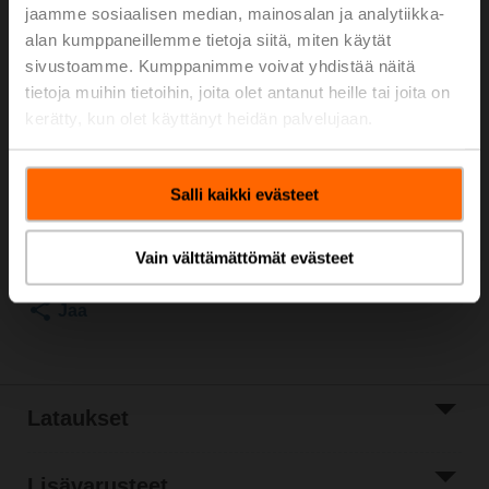
Kanava-/vesianturi lämpötila passiivinen, NTC10k
jaamme sosiaalisen median, mainosalan ja analytiikka-
(10k2), Anturin pituus 300 mm, Anturiputken halkaisija 6
alan kumppaneillemme tietoja siitä, miten käytät
mm
sivustoamme. Kumppanimme voivat yhdistää näitä
tietoja muihin tietoihin, joita olet antanut heille tai joita on
Sisältyvät osat: asennuskiinnitin, ruuvit, liimakalvo
kerätty, kun olet käyttänyt heidän palvelujaan.
Listahinta
49,80 €
Salli kaikki evästeet
Lisää ostoskoriin
Lisää
Vain välttämättömät evästeet
projektiluetteloon
Jaa
Lataukset
Lisävarusteet