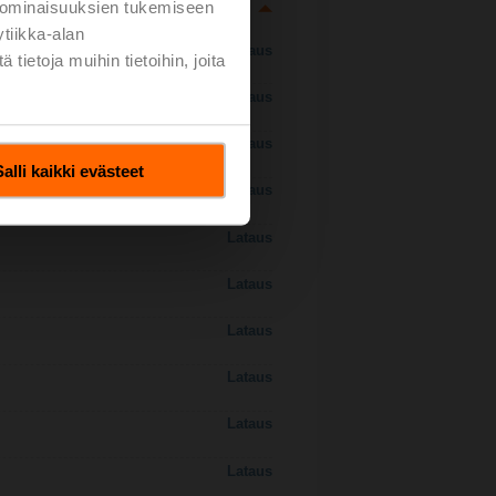
 ominaisuuksien tukemiseen
tiikka-alan
Lataus
ietoja muihin tietoihin, joita
Lataus
Lataus
Salli kaikki evästeet
Lataus
Lataus
Lataus
Lataus
Lataus
Lataus
Lataus