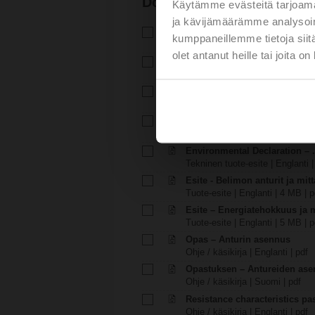
Dokumentaatio
Käytämme evästeitä tarjoama
ja kävijämäärämme analysoim
Tekninen tuote-esite – 01DT-1
kumppaneillemme tietoja siitä
Tekninen tuote-esite | Suomi | 
olet antanut heille tai joita o
Asennusohjeet – 01DT-.. / 22D
Asennusohjeet | 2812 KB | pdf
Asennusohjeet – 01DT-1.. / 22
Asennusohjeet | 1218 KB | pdf
EU Declaration of Conformity
EU-vaatimustenmukaisuusvakuu
Environmental Declaration – .
Tekninen tuote-esite | Englanti |
Esite - Belimon anturit ja mitt
Tuote-esite | Englanti | 4 MB | p
Esite – Energiatehokkuus ja
Tuote-esite | Englanti | 5 MB | p
Opas – Anturin asennus
Ohje / käsikirja | Englanti | pdf
Opastuksen – Antureiden as
Ohje / käsikirja | Suomi | pdf
Resistance characteristics p
Ohje / käsikirja | Englanti | pdf