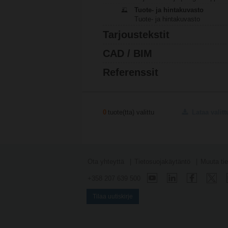
Tuote- ja hintakuvasto
Tuote- ja hintakuvasto
Tarjoustekstit
CAD / BIM
Referenssit
0
tuote(tta) valittu
Lataa valitt
Ota yhteyttä
Tietosuojakäytäntö
Muuta tie
+358 207 639 500
Tilaa uutiskirje