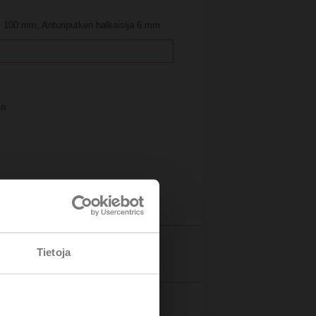
us 100 mm, Anturiputken halkaisija 6 mm
on
Tietoja
Tiedot