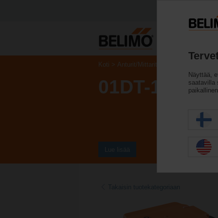
Terve
Koti
Anturit/Mittarit
Kanava-anturit (ilm
Näyttää, e
01DT-1QL
saatavilla
paikalline
Lue lisää
Takaisin tuotekategoriaan