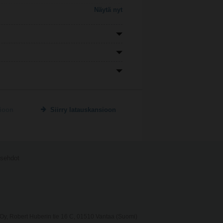
Näytä nyt
sioon
Siirry latauskansioon
usehdot
y, Robert Huberin tie 16 C, 01510 Vantaa (Suomi)