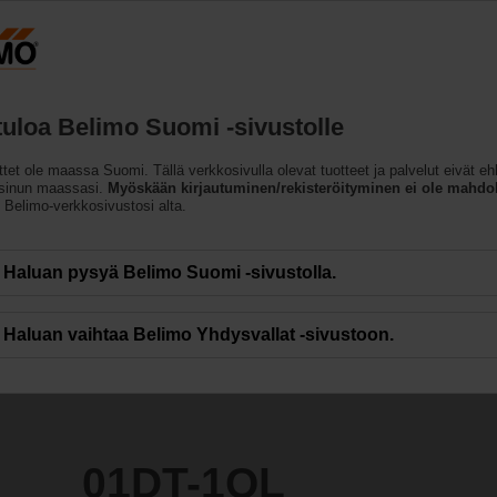
Suomi
FI
Tuotteet
Tuki
Tietoja meistä
Ota
tuloa Belimo Suomi -sivustolle
a)
ttet ole maassa Suomi. Tällä verkkosivulla olevat tuotteet ja palvelut eivät eh
 sinun maassasi.
Myöskään kirjautuminen/rekisteröityminen ei ole mahdol
n Belimo-verkkosivustosi alta.
Haluan pysyä Belimo Suomi -sivustolla.
Haluan vaihtaa Belimo Yhdysvallat -sivustoon.
01DT-1QL