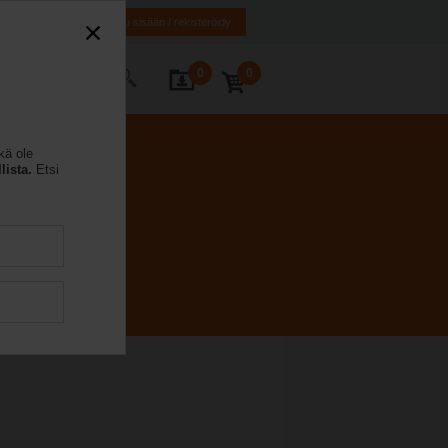
SE
EN
Kirjaudu sisään / rekisteröidy
0
0
 yhteyttä
kä ole
lista.
Etsi