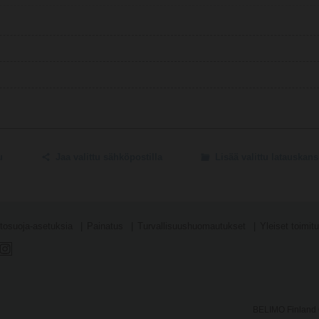
u
Jaa valittu sähköpostilla
Lisää valittu latauskan
tosuoja-asetuksia
Painatus
Turvallisuushuomautukset
Yleiset toimit
BELIMO Finland O