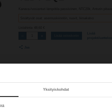
Kanava-/vesianturi lämpötila passiivinen, NTC20k, Anturin pitu
Sisältyvät osat: asennuskiinnitin, ruuvit, liimakalvo
Listahinta
48,60 €
Lisää
Lisää ostoskoriin
projektiluettelo
Jaa
Yksityiskohdat
Lisävarusteet
Tuotevideot
itä