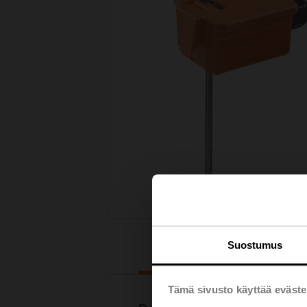
Lataukset
Suostumus
Tämä sivusto käyttää eväste