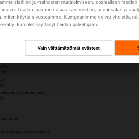
mme sisällön ja mainosten räätälöimiseen, sosiaalisen median
iseen. Lisäksi jaamme sosiaalisen median, mainosalan ja analy
Q..
, miten käytät sivustoamme. Kumppanimme voivat yhdistää näitä t
1349 KB | pdf
n kerätty, kun olet käyttänyt heidän palvelujaan.
T-..
DT-1.. flex conduit
Vain välttämättömät evästeet
 – 01DT-1QL
tus | 36 KB | pdf
.DT..
 pdf
arit
df
 mukavuus rakennuksissa
df
ennusopas
assive temperature sensors