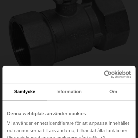
Samtycke
Information
Om
R2040-S3
Denna webbplats använder cookies
Öppna/stäng kulventil, 2-ports, DN 40, Invändig gänga,
Vi använder enhetsidentifierare för att anpassa innehållet
Rp 1 1/2", PN 25, ps 1600 kPa, Kvs 31 m³/h, Temperatur
och annonserna till användarna, tillhandahålla funktioner
på medium -10...120°C [14...248°F]
för sociala medier och analysera vår trafik. Vi