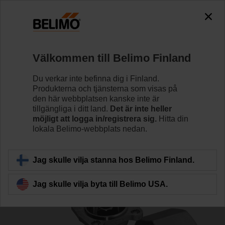
0
0
Hem
Reglerventiler
Kulventiler
Välkommen till Belimo Finland
R2040-S3
Du verkar inte befinna dig i Finland.
Produkterna och tjänsterna som visas på
den här webbplatsen kanske inte är
tillgängliga i ditt land.
Det är inte heller
Läs mer
möjligt att logga in/registrera sig.
Hitta din
lokala Belimo-webbplats nedan.
Tillbaka till produktkategori
Jag skulle vilja stanna hos Belimo Finland.
Jag skulle vilja byta till Belimo USA.