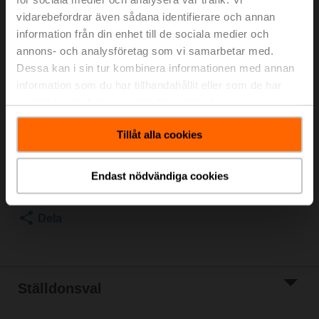
vidarebefordrar även sådana identifierare och annan
För optimal energieffektivitet i värmeapplikationer
information från din enhet till de sociala medier och
rekommenderar vi att du använder våra passande
annons- och analysföretag som vi samarbetar med.
isoleringsskal.
Dessa kan i sin tur kombinera informationen med annan
Lämpligt isoleringsskal finns i tillbehören till denna
information som du har tillhandahållit eller som de har
produkt.
samlat in när du har använt deras tjänster.
Listpris
226,00 €
Tillåt alla cookies
Lägg till i
kundvagn
Lägg till i
Endast nödvändiga cookies
projektlistan
Dela
Ställdonsval