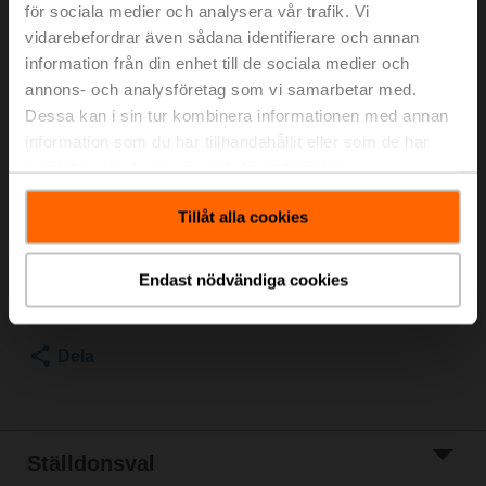
[14...212°F]
för sociala medier och analysera vår trafik. Vi
vidarebefordrar även sådana identifierare och annan
För optimal energieffektivitet i värmeapplikationer
information från din enhet till de sociala medier och
rekommenderar vi att du använder våra passande
annons- och analysföretag som vi samarbetar med.
isoleringsskal.
Dessa kan i sin tur kombinera informationen med annan
Lämpligt isoleringsskal finns i tillbehören till denna
information som du har tillhandahållit eller som de har
produkt.
samlat in när du har använt deras tjänster.
Listpris
194,00 €
Tillåt alla cookies
Lägg till i
kundvagn
Endast nödvändiga cookies
Lägg till i
projektlistan
Dela
Ställdonsval