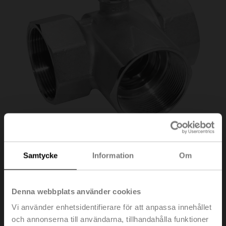
Samtycke
Information
Om
R3025-BL2
Denna webbplats använder cookies
Omkopplingskulventil, 3-ports, L-formad, DN 25,
Vi använder enhetsidentifierare för att anpassa innehållet
Invändig gänga, Rp 1", PN 40, ps 1600 kPa,
och annonserna till användarna, tillhandahålla funktioner
Kvs 10 m³/h, Temperatur på medium -10...100°C