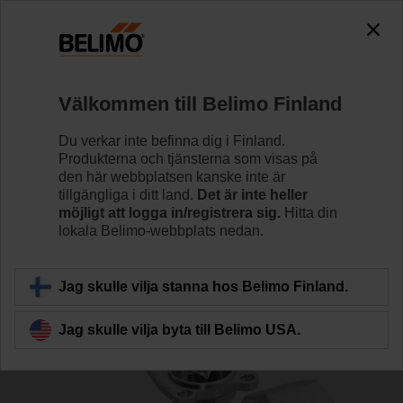
0
0
Hem
Reglerventiler
Kulventiler
Välkommen till Belimo Finland
R3025-BL2
Du verkar inte befinna dig i Finland.
Produkterna och tjänsterna som visas på
den här webbplatsen kanske inte är
tillgängliga i ditt land.
Det är inte heller
Läs mer
möjligt att logga in/registrera sig.
Hitta din
lokala Belimo-webbplats nedan.
Tillbaka till produktkategori
Jag skulle vilja stanna hos Belimo Finland.
Jag skulle vilja byta till Belimo USA.