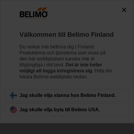
The exception is : javax.servlet.jsp.JspException: Problem
accessing the absolute URL
"https://www.belimo.com/fi/sv_SE/~mgnlArea=cookies~".
java.io.IOException: Server returned HTTP response code: 500
for URL: https://www.belimo.com/fi/sv_SE/~mgnlArea=cookies~
Välkommen till Belimo Finland
Hem
Reglerventiler
Kulventiler
Du verkar inte befinna dig i Finland.
Produkterna och tjänsterna som visas på
R3025-S2
den här webbplatsen kanske inte är
tillgängliga i ditt land.
Det är inte heller
möjligt att logga in/registrera sig.
Hitta din
lokala Belimo-webbplats nedan.
Läs mer
Jag skulle vilja stanna hos Belimo Finland.
Jag skulle vilja byta till Belimo USA.
Tillbaka till produktkategori