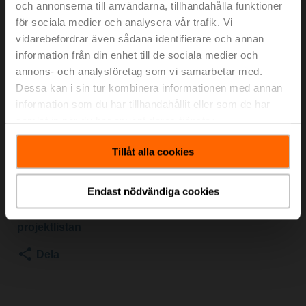
och annonserna till användarna, tillhandahålla funktioner
Omkopplingskulventil, 3-ports, DN 25, Invändig gänga,
Rp 1", PN 40, ps 1600 kPa, Kvs 26 m³/h, Temperatur på
för sociala medier och analysera vår trafik. Vi
medium -10...120°C [14...248°F]
vidarebefordrar även sådana identifierare och annan
information från din enhet till de sociala medier och
För optimal energieffektivitet i värmeapplikationer
annons- och analysföretag som vi samarbetar med.
rekommenderar vi att du använder våra passande
Dessa kan i sin tur kombinera informationen med annan
isoleringsskal.
information som du har tillhandahållit eller som de har
Lämpligt isoleringsskal finns i tillbehören till denna
samlat in när du har använt deras tjänster.
produkt.
Tillåt alla cookies
Listpris
224,00 €
Lägg till i
kundvagn
Endast nödvändiga cookies
Lägg till i
projektlistan
Dela