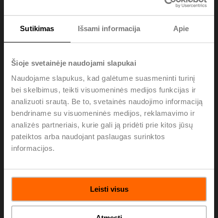
Sprendimus priimkite vadovaudamiesi
duomenimis
Sutikimas
Išsami informacija
Apie
ŠVOK prietaisų ir įrangos skaitmeninio ryšio funkcija
(pvz., galimybė prisijungti prie debesies paslaugų ir kitų
skaitmeninių ryšio protokolų) yra labai svarbi norint
Šioje svetainėje naudojami slapukai
iškart turėti konkrečius duomenis, reikalingus pastatų
Naudojame slapukus, kad galėtume suasmeninti turinį
energetiniam efektyvumui ir komfortui juose gerinti.
bei skelbimus, teikti visuomeninės medijos funkcijas ir
„Belimo“ išmanieji ŠVOK prietaisai, turintys
analizuoti srautą. Be to, svetainės naudojimo informaciją
skaitmeninio ryšio funkciją, atveria naujas efektyvumo
bendriname su visuomeninės medijos, reklamavimo ir
gerinimo galimybes, nes iš jų statybos analitikai gali
analizės partneriais, kurie gali ją pridėti prie kitos jūsų
gauti duomenų, labai vertingų priimant sprendimus ir
pateiktos arba naudojant paslaugas surinktos
optimizuojant pastatų efektyvumą.
informacijos.
„Belimo“ pažangios technologijos su Modbus ir BACnet
suteikia galimybę integruoti sistemas ir realiuoju laiku
matyti prietaiso duomenis. Taip galima labai sutrumpinti
Leisti visus
trikčių šalinimo laiką, techninės priežiūros išlaidas ir
supaprastinti pačią sistemą.
Atmesti