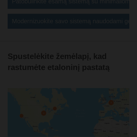
Patobulinkite esamą sistemą su minimaliomis
Modernizuokite savo sistemą naudodami gere
Spustelėkite žemėlapį, kad
rastumėte etaloninį pastatą