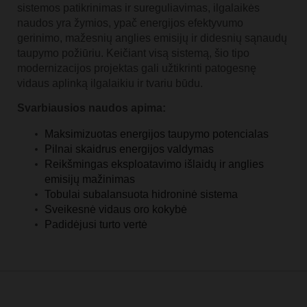
sistemos patikrinimas ir sureguliavimas, ilgalaikės
naudos yra žymios, ypač energijos efektyvumo
gerinimo, mažesnių anglies emisijų ir didesnių sąnaudų
taupymo požiūriu. Keičiant visą sistemą, šio tipo
modernizacijos projektas gali užtikrinti patogesnę
vidaus aplinką ilgalaikiu ir tvariu būdu.
Svarbiausios naudos apima:
Maksimizuotas energijos taupymo potencialas
Pilnai skaidrus energijos valdymas
Reikšmingas eksploatavimo išlaidų ir anglies
emisijų mažinimas
Tobulai subalansuota hidroninė sistema
Sveikesnė vidaus oro kokybė
Padidėjusi turto vertė