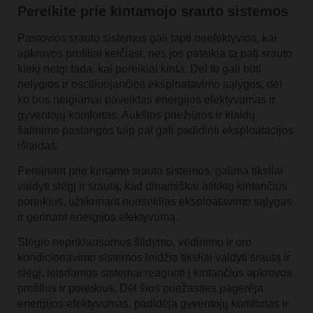
Pereikite prie kintamojo srauto sistemos
Pastovios srauto sistemos gali tapti neefektyvios, kai
apkrovos profiliai keičiasi, nes jos pateikia tą patį srauto
kiekį netgi tada, kai poreikiai kinta. Dėl to gali būti
nelygios ir osciliuojančios eksploatavimo sąlygos, dėl
ko bus neigiamai paveiktas energijos efektyvumas ir
gyventojų komfortas. Aukštos priežiūros ir klaidų
šalinimo pastangos taip pat gali padidinti eksploatacijos
išlaidas.
Pereinant prie kintamo srauto sistemos, galima tiksliai
valdyti slėgį ir srautą, kad dinamiškai atitiktų kintančius
poreikius, užtikrinant nuoseklias eksploatavimo sąlygas
ir gerinant energijos efektyvumą.
Slėgio nepriklausomos šildymo, vėdinimo ir oro
kondicionavimo sistemos leidžia tiksliai valdyti srautą ir
slėgį, leisdamos sistemai reaguoti į kintančius apkrovos
profilius ir poreikius. Dėl šios priežasties pagerėja
energijos efektyvumas, padidėja gyventojų komfortas ir