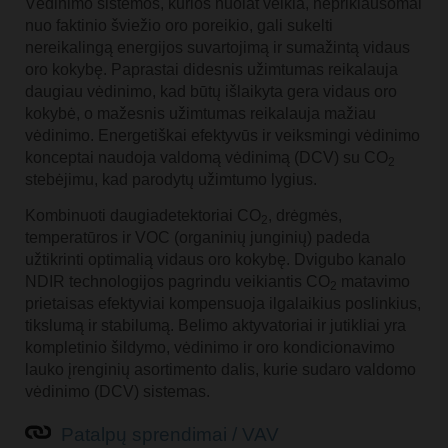
Vėdinimo sistemos, kurios nuolat veikia, nepriklausomai
nuo faktinio šviežio oro poreikio, gali sukelti
nereikalingą energijos suvartojimą ir sumažintą vidaus
oro kokybę. Paprastai didesnis užimtumas reikalauja
daugiau vėdinimo, kad būtų išlaikyta gera vidaus oro
kokybė, o mažesnis užimtumas reikalauja mažiau
vėdinimo. Energetiškai efektyvūs ir veiksmingi vėdinimo
konceptai naudoja valdomą vėdinimą (DCV) su CO
2
stebėjimu, kad parodytų užimtumo lygius.
Kombinuoti daugiadetektoriai CO
, drėgmės,
2
temperatūros ir VOC (organinių junginių) padeda
užtikrinti optimalią vidaus oro kokybę. Dvigubo kanalo
NDIR technologijos pagrindu veikiantis CO
matavimo
2
prietaisas efektyviai kompensuoja ilgalaikius poslinkius,
tikslumą ir stabilumą. Belimo aktyvatoriai ir jutikliai yra
kompletinio šildymo, vėdinimo ir oro kondicionavimo
lauko įrenginių asortimento dalis, kurie sudaro valdomo
vėdinimo (DCV) sistemas.
Patalpų sprendimai / VAV