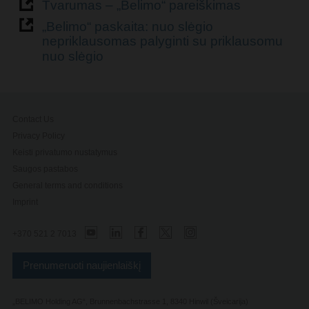
Tvarumas – „Belimo“ pareiškimas
„Belimo“ paskaita: nuo slėgio
nepriklausomas palyginti su priklausomu
nuo slėgio
Contact Us
Privacy Policy
Keisti privatumo nustatymus
Saugos pastabos
General terms and conditions
Imprint
+370 521 2 7013
Prenumeruoti naujienlaiškį
„BELIMO Holding AG“, Brunnenbachstrasse 1, 8340 Hinwil (Šveicarija)