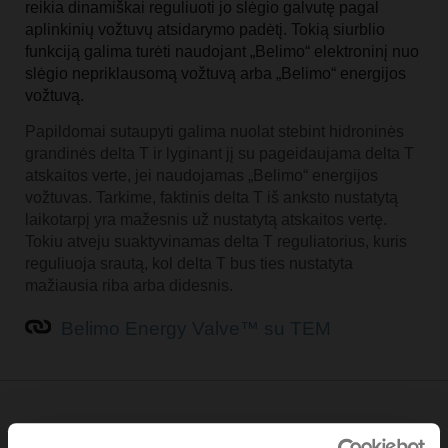
reikia dinamiškai reguliuoti jo slėgio galvutę pagal
aplinkinių vožtuvų atsidarymo padėtį. Tokią siurblio
funkciją galima turėti naudojant „Belimo“ elektroninį nuo
slėgio nepriklausomą vožtuvą arba „Belimo“ energijos
vožtuvą.
Papildomai sutaupyti galima nuolat stebint hidroninės
grandinės delta T ir lyginant jį su pageidaujama delta T
atskaitos verte, jei naudojamas „Belimo“ energijos
vožtuvas. Tarkime, faktinis delta T iš anksto nustatytą
laikotarpį yra mažesnis už nustatytą atskaitos vertę.
Tokiu atveju suaktyvinamas delta T reguliatorius, kuris
reguliuoja srautą, kol delta T bus ties nustatyta
mažiausia riba arba didesnis.
Belimo Energy Valve™ su TEM