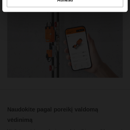
Pastatų DI
Naudokite pagal poreikį valdomą
vėdinimą