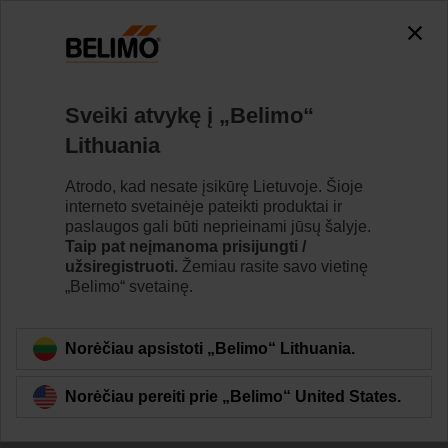
Sveiki atvykę į „Belimo“
Lithuania
Išnaudokite savo
Atrodo, kad nesate įsikūrę Lietuvoje. Šioje
interneto svetainėje pateikti produktai ir
sistemos potencialą
paslaugos gali būti neprieinami jūsų šalyje.
Taip pat neįmanoma prisijungti /
užsiregistruoti.
Žemiau rasite savo vietinę
„Belimo“ svetainę.
Norėčiau apsistoti „Belimo“ Lithuania.
Norėčiau pereiti prie „Belimo“ United States.