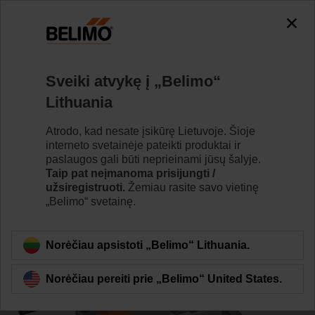
0
0
Home
Vožtuvai
Rutuliniai vožtuvai
Sveiki atvykę į „Belimo“
R7050R-B3/NR24A-KNX
Lithuania
Atrodo, kad nesate įsikūrę Lietuvoje. Šioje
interneto svetainėje pateikti produktai ir
Learn more
paslaugos gali būti neprieinami jūsų šalyje.
Taip pat neįmanoma prisijungti /
užsiregistruoti.
Žemiau rasite savo vietinę
„Belimo“ svetainę.
Back to product category
Norėčiau apsistoti „Belimo“ Lithuania.
Norėčiau pereiti prie „Belimo“ United States.