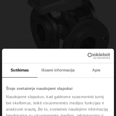
Sutikimas
Išsami informacija
Apie
R7050R-B3/NR24A-
Šioje svetainėje naudojami slapukai
Naudojame slapukus, kad galėtume suasmeninti turinį
KNX
bei skelbimus, teikti visuomeninės medijos funkcijas ir
analizuoti srautą. Be to, svetainės naudojimo informaciją
Changeover ball valve, 3-way, DN 50, Flange, PN 6, ps
bendriname su visuomeninės medijos, reklamavimo ir