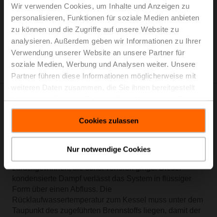
Wir verwenden Cookies, um Inhalte und Anzeigen zu
personalisieren, Funktionen für soziale Medien anbieten
zu können und die Zugriffe auf unsere Website zu
analysieren. Außerdem geben wir Informationen zu Ihrer
Verwendung unserer Website an unsere Partner für
soziale Medien, Werbung und Analysen weiter. Unsere
Partner führen diese Informationen möglicherweise mit
weiteren Daten zusammen, die Sie ihnen bereitgestellt
haben oder die sie im Rahmen Ihrer Nutzung der Dienste
Problem: Schlechte Energieeffizienz eines
gesammelt haben.
Brennwertkessels
Cookies zulassen
Brennwertkessel erreichen einen hohen Wirkungsgrad
(in der Regel über 90%), indem sie den Wasserdampf in
Nur notwendige Cookies
den Abgasen kondensieren und die latente Wärme
zurückgewinnen, die sonst verloren ginge. Dieser
kondensierte Dampf verlässt das System in flüssiger
Form über einen Abfluss. Die
Rücklaufwassertemperatur zum Kessel muss unter dem
Taupunkt des zugeführten Brennstoffs liegen, damit der