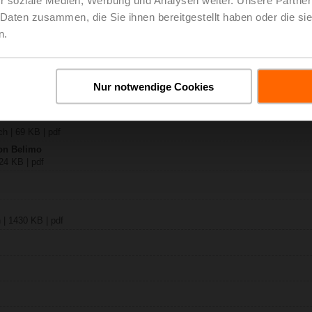
 Daten zusammen, die Sie ihnen bereitgestellt haben oder die s
24A-MP200-TP
n.
ch | 1661 KB | pdf
-SX.. /..-MF /..-MP
Nur notwendige Cookies
y – LH24A-MP200-TP
B | pdf
.
h | 69 KB | pdf
on Belimo
24 KB | pdf
 | 1430 KB | pdf