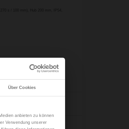
..270 s / 100 mm), Hub 200 mm, IP54,
Über Cookies
Details
 Medien anbieten zu können
hrer Verwendung unserer
 führen diese Informationen