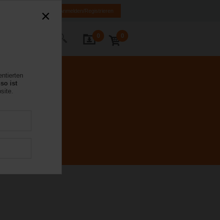
FR
DE
EN
Anmelden/Registrieren
0
0
Kontakt
entierten
so ist
site.