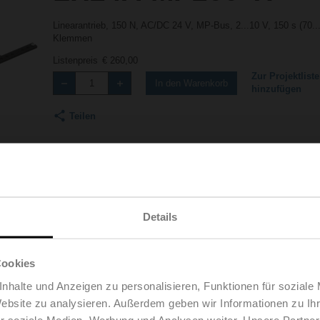
Linearantrieb, 150 N, AC/DC 24 V, MP-Bus, 2...10 V, 150 s (70.
Klemmen
Listenpreis
€ 260,00
Zur Projektliste
In den Warenkorb
hinzufügen
Teilen
Details
Zubehör
Cookies
nhalte und Anzeigen zu personalisieren, Funktionen für soziale
Website zu analysieren. Außerdem geben wir Informationen zu I
r soziale Medien, Werbung und Analysen weiter. Unsere Partner