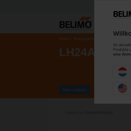
Willk
Home
Klappenantriebe
Linearantriebe
Ihr aktuel
LH24A-MP20
Produkte u
eine Anme
Mehr erfahren
Zurück zur Produktkategorie