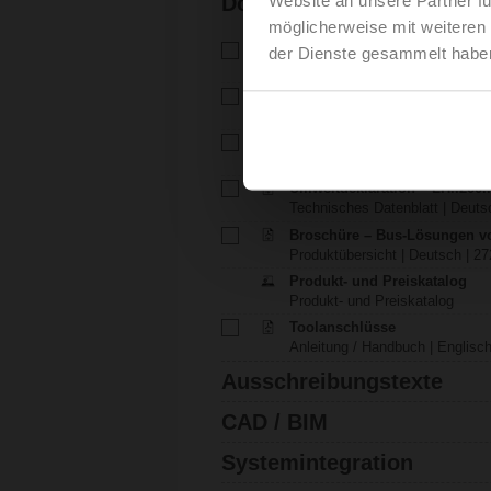
Dokumentation
möglicherweise mit weiteren
Technisches Datenblatt – LH
der Dienste gesammelt habe
Technisches Datenblatt | Deuts
Installationsanleitung – LH..A
Installationsanleitung | pdf
EU Declaration of Conformit
EU-Konformitätserklärung | 29 K
Umweltdeklaration – LH..200.
Technisches Datenblatt | Deutsc
Broschüre – Bus-Lösungen v
Produktübersicht | Deutsch | 27
Produkt- und Preiskatalog
Produkt- und Preiskatalog
Toolanschlüsse
Anleitung / Handbuch | Englisch
Ausschreibungstexte
CAD / BIM
Systemintegration