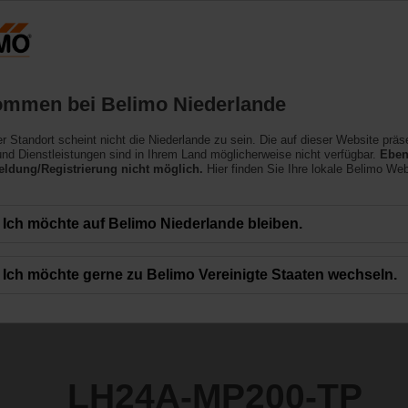
Niederlande
NL
Produkte
Support
Über uns
ommen bei Belimo Niederlande
ler Standort scheint nicht die Niederlande zu sein. Die auf dieser Website präs
0-TP
nd Dienstleistungen sind in Ihrem Land möglicherweise nicht verfügbar.
Eben
ldung/Registrierung nicht möglich.
Hier finden Sie Ihre lokale Belimo Web
Ich möchte auf Belimo Niederlande bleiben.
Ich möchte gerne zu Belimo Vereinigte Staaten wechseln.
LH24A-MP200-TP