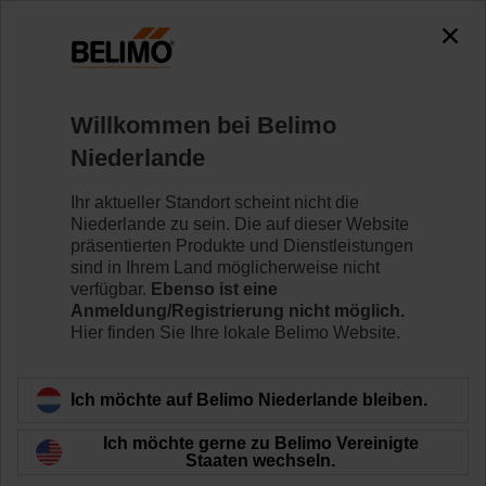
0
0
Home
Klappenantriebe
Variabler Volumenstrom
Willkommen bei Belimo
SF24A-VST
Niederlande
Ihr aktueller Standort scheint nicht die
Niederlande zu sein. Die auf dieser Website
Mehr erfahren
präsentierten Produkte und Dienstleistungen
sind in Ihrem Land möglicherweise nicht
verfügbar.
Ebenso ist eine
Anmeldung/Registrierung nicht möglich.
Hier finden Sie Ihre lokale Belimo Website.
Zurück zur Produktkategorie
Ich möchte auf Belimo Niederlande bleiben.
Ich möchte gerne zu Belimo Vereinigte
Staaten wechseln.