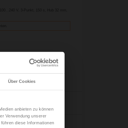
 100...240 V, 3-Punkt, 150 s, Hub 32 mm,
hten.
Über Cookies
Details
 Medien anbieten zu können
hrer Verwendung unserer
 führen diese Informationen