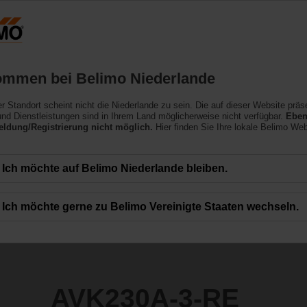
Niederlande
NL
Produkte
Support
Über uns
ommen bei Belimo Niederlande
ler Standort scheint nicht die Niederlande zu sein. Die auf dieser Website präs
RE
nd Dienstleistungen sind in Ihrem Land möglicherweise nicht verfügbar.
Eben
ldung/Registrierung nicht möglich.
Hier finden Sie Ihre lokale Belimo Web
Ich möchte auf Belimo Niederlande bleiben.
Ich möchte gerne zu Belimo Vereinigte Staaten wechseln.
AVK230A-3-RE