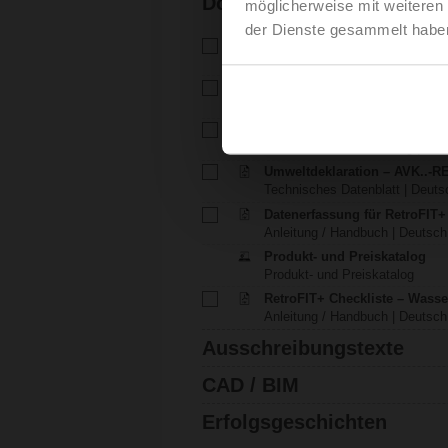
Dokumentation
möglicherweise mit weiteren
der Dienste gesammelt habe
Technisches Datenblatt – AV
Technisches Datenblatt | Deuts
Installationsanleitung – AVK.
Installationsanleitung | pdf
EU Declaration of Conformit
EU-Konformitätserklärung | 29 K
Umweltdeklaration – AVK..-R
Technisches Datenblatt | Deutsc
Datenerfassung für RetroFIT+
Anleitung / Handbuch | Deutsch 
Produkt- und Preiskatalog
Produkt- und Preiskatalog
RetroFIT+ Checkliste – Was
Anleitung / Handbuch | Deutsch 
Ausschreibungstexte
CAD / BIM
Erfolgsgeschichten