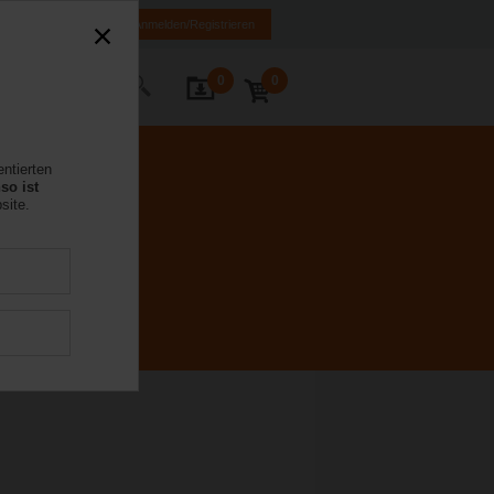
FR
DE
EN
Anmelden/Registrieren
0
0
Kontakt
entierten
so ist
site.