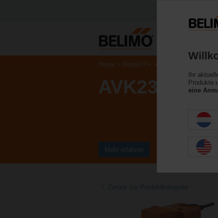
Willk
Home
RetroFIT+
Hubantriebe
Ihr aktuel
AVK230A-3-
Produkte u
eine Anme
Mehr erfahren
Zurück zur Produktkategorie