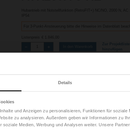
Hubantrieb mit Notstellfunktion (RetroFIT+) NC/NO, 2000 N, AC
IP54
Für 3-Punkt-Ansteuerung bitte die Hinweise im Datenblatt beac
Listenpreis
€ 1.846,00
Zur Projektliste
In den Warenkorb
hinzufügen
Teilen
Details
Cookies
Zubehör
Produktvideos
nhalte und Anzeigen zu personalisieren, Funktionen für soziale
Website zu analysieren. Außerdem geben wir Informationen zu I
r soziale Medien, Werbung und Analysen weiter. Unsere Partner