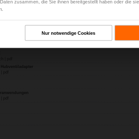
 Daten zusammen, die Sie ihnen bereitgestellt haben oder die s
n.
K230A-3-RE
ch | 1654 KB | pdf
.A..-RE
Nur notwendige Cookies
y – AVK230A-3-RE
B | pdf
E
h | pdf
 Hubventiladapter
| pdf
seranwendungen
| pdf