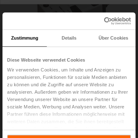
Zustimmung
Details
Über Cookies
Diese Webseite verwendet Cookies
Wir verwenden Cookies, um Inhalte und Anzeigen zu
personalisieren, Funktionen für soziale Medien anbieten
zu können und die Zugriffe auf unsere Website zu
analysieren. Außerdem geben wir Informationen zu Ihrer
Verwendung unserer Website an unsere Partner für
LMQ24A-VST
soziale Medien, Werbung und Analysen weiter. Unsere
Partner führen diese Informationen möglicherweise mit
Drehantrieb für VRU, 4 Nm, AC/DC 24 V, 2.5 s, IP54
weiteren Daten zusammen, die Sie ihnen bereitgestellt
haben oder die sie im Rahmen Ihrer Nutzung der Dienste
Nur über Hersteller von VAV-Boxen verfügbar
gesammelt haben.