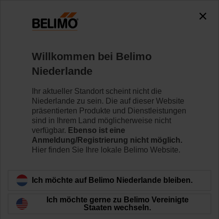
0
0
Home
Klappenantriebe
Variabler Volumenstrom
Willkommen bei Belimo
LMQ24A-VST
Niederlande
Ihr aktueller Standort scheint nicht die
Niederlande zu sein. Die auf dieser Website
Mehr erfahren
präsentierten Produkte und Dienstleistungen
sind in Ihrem Land möglicherweise nicht
verfügbar.
Ebenso ist eine
Anmeldung/Registrierung nicht möglich.
Hier finden Sie Ihre lokale Belimo Website.
Zurück zur Produktkategorie
Ich möchte auf Belimo Niederlande bleiben.
Ich möchte gerne zu Belimo Vereinigte
Staaten wechseln.