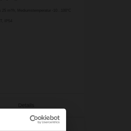
 25 m³/h, Mediumstemperatur -10...100°C
T, IP54
Details