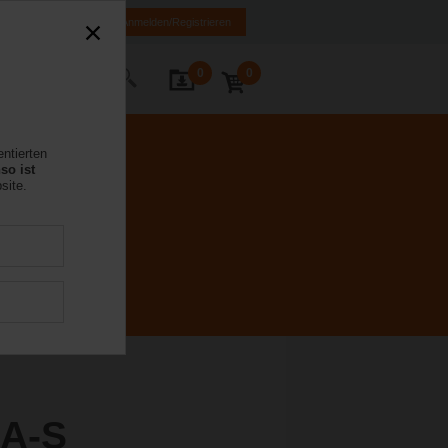
FR
DE
EN
Anmelden/Registrieren
0
0
Kontakt
entierten
so ist
site.
A-S