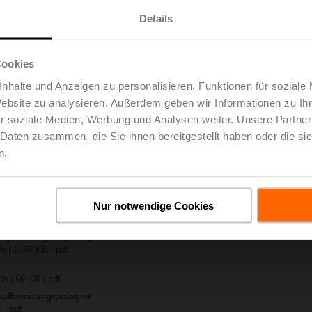
Details
Rxx-B..
ch | 1408 KB | pdf
24A-S
Cookies
ch | 1029 KB | pdf
nhalte und Anzeigen zu personalisieren, Funktionen für soziale
-B.. / R7..R..-B..
Website zu analysieren. Außerdem geben wir Informationen zu I
 pdf
r soziale Medien, Werbung und Analysen weiter. Unsere Partner
 / LR..A / NR..A / SR..A
 Daten zusammen, die Sie ihnen bereitgestellt haben oder die s
– R7..Rxx-B.. DN 40...50
n.
 KB | pdf
y – NR24A-S
B | pdf
Nur notwendige Cookies
lgemeine Hinweise
h | pdf
Weg- / 3-Weg-Regelkugelhähne
h | 2587 KB | pdf
h | 69 KB | pdf
aufbereitungsanlagen
 | pdf