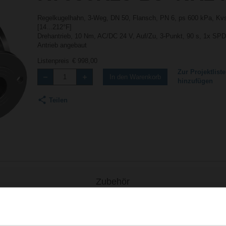
Regelkugelhahn, 3-Weg, DN 50, Flansch, PN 6, ps 600 kPa, Kvs
[14...212°F]
Drehantrieb, 10 Nm, AC/DC 24 V, Auf/Zu, 3-Punkt, 90 s, 1x SPD
Antrieb angebaut
Listenpreis
€ 998,00
Zur Projektliste
In den Warenkorb
hinzufügen
Teilen
Zubehör