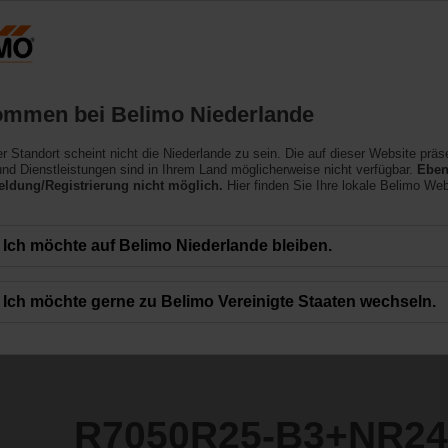
Niederlande
NL
Produkte
Support
Über uns
ommen bei Belimo Niederlande
ler Standort scheint nicht die Niederlande zu sein. Die auf dieser Website präs
3+NR24A-S
nd Dienstleistungen sind in Ihrem Land möglicherweise nicht verfügbar.
Eben
ldung/Registrierung nicht möglich.
Hier finden Sie Ihre lokale Belimo Web
Ich möchte auf Belimo Niederlande bleiben.
Ich möchte gerne zu Belimo Vereinigte Staaten wechseln.
R7050R25-B3+NR24