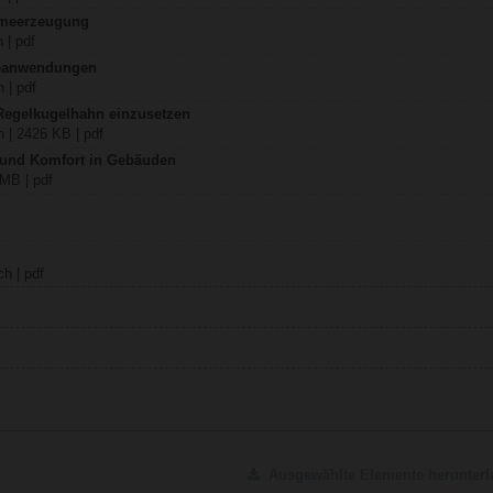
rmeerzeugung
 | pdf
teanwendungen
 | pdf
 Regelkugelhahn einzusetzen
 | 2426 KB | pdf
z und Komfort in Gebäuden
 MB | pdf
h | pdf
Ausgewählte Elemente herunterl