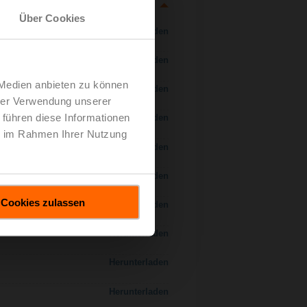
Über Cookies
Herunterladen
Herunterladen
 Medien anbieten zu können
Herunterladen
hrer Verwendung unserer
 führen diese Informationen
Herunterladen
ie im Rahmen Ihrer Nutzung
Herunterladen
Herunterladen
Cookies zulassen
Herunterladen
Herunterladen
Herunterladen
Herunterladen