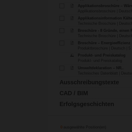
Applikationsbroschüre – Wä
Applikationsbroschüre | Deutsch
Applikationsinformation Käl
Technische Broschüre | Deutsch
Broschüre - 8 Gründe, einen
Technische Broschüre | Deutsch
Broschüre – Energieeffizien
Produktbroschüre | Deutsch | 5
Produkt- und Preiskatalog
Produkt- und Preiskatalog
Umweltdeklaration – NR..
Technisches Datenblatt | Deutsc
Ausschreibungstexte
CAD / BIM
Erfolgsgeschichten
0
ausgewählte Position(en)