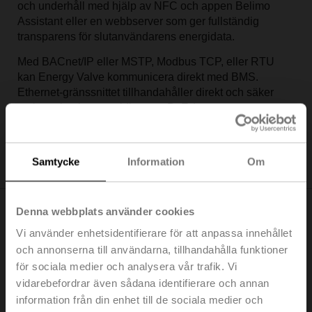
och underhåll med hjälp av NFC och appen Belimo
Assistant eller en webbserver som ger fullständig
transparens för slutanvändarens energidata.
Med BACnet/IP eller MSTP, Modbus TCP, eller RTU
kan Energy Valve kommunicera direkt med BMS.
Ethernet-gränssnittet tillhandahåller direkt och säker
molnanslutning samtidigt som PoE (power over
Ethernet) eliminerar behovet av extra strömförsörjning.
Belimo Energy Valve™
Samtycke
Information
Om
Denna webbplats använder cookies
Vi använder enhetsidentifierare för att anpassa innehållet
Spjällställdon för en mängd olika
och annonserna till användarna, tillhandahålla funktioner
förhållanden
för sociala medier och analysera vår trafik. Vi
vidarebefordrar även sådana identifierare och annan
Spjällställdon är nödvändiga för hälsosam inomhusluft
information från din enhet till de sociala medier och
eftersom de krävs för att säkerställa tillförlitligt