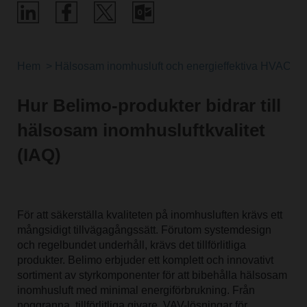
Hem
Hälsosam inomhusluft och energieffektiva HVAC-lö
Hur Belimo-produkter bidrar till
hälsosam inomhusluftkvalitet
(IAQ)
För att säkerställa kvaliteten på inomhusluften krävs ett
mångsidigt tillvägagångssätt. Förutom systemdesign
och regelbundet underhåll, krävs det tillförlitliga
produkter. Belimo erbjuder ett komplett och innovativt
sortiment av styrkomponenter för att bibehålla hälsosam
inomhusluft med minimal energiförbrukning. Från
noggranna, tillförlitliga givare, VAV-lösningar för