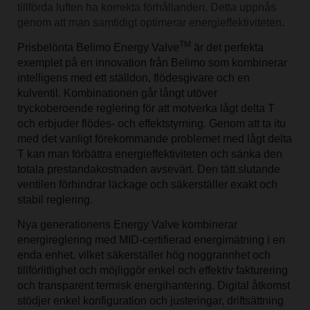
tillförda luften ha korrekta förhållanden. Detta uppnås
genom att man samtidigt optimerar energieffektiviteten.
TM
Prisbelönta Belimo Energy Valve
är det perfekta
exemplet på en innovation från Belimo som kombinerar
intelligens med ett ställdon, flödesgivare och en
kulventil. Kombinationen går långt utöver
tryckoberoende reglering för att motverka lågt delta T
och erbjuder flödes- och effektstyrning. Genom att ta itu
med det vanligt förekommande problemet med lågt delta
T kan man förbättra energieffektiviteten och sänka den
totala prestandakostnaden avsevärt. Den tätt slutande
ventilen förhindrar läckage och säkerställer exakt och
stabil reglering.
Nya generationens Energy Valve kombinerar
energireglering med MID-certifierad energimätning i en
enda enhet, vilket säkerställer hög noggrannhet och
tillförlitlighet och möjliggör enkel och effektiv fakturering
och transparent termisk energihantering. Digital åtkomst
stödjer enkel konfiguration och justeringar, driftsättning