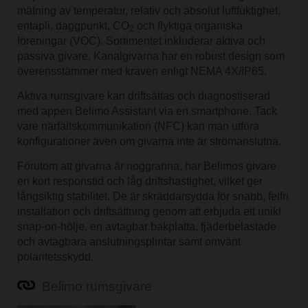
mätning av temperatur, relativ och absolut luftfuktighet,
entapli, daggpunkt, CO
och flyktiga organiska
2
föreningar (VOC). Sortimentet inkluderar aktiva och
passiva givare. Kanalgivarna har en robust design som
överensstämmer med kraven enligt NEMA 4X/IP65.
Aktiva rumsgivare kan driftsättas och diagnostiserad
med appen Belimo Assistant via en smartphone. Tack
vare närfältskommunikation (NFC) kan man utföra
konfigurationer även om givarna inte är strömanslutna.
Förutom att givarna är noggranna, har Belimos givare
en kort responstid och låg driftshastighet, vilket ger
långsiktig stabilitet. De är skräddarsydda för snabb, felfri
installation och driftsättning genom att erbjuda ett unikt
snap-on-hölje, en avtagbar bakplatta, fjäderbelastade
och avtagbara anslutningsplintar samt omvänt
polaritetsskydd.
Belimo rumsgivare