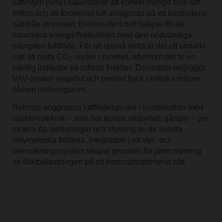
luftvolym (VAV) säkerställer att korrekt mängd frisk luft
tillförs och att förorenad luft avlägsnas på ett kontrollerat
sätt från utrymmet. Behovsstyrd drift hjälper till att
maximera energieffektiviteten med den nödvändiga
mängden luftflöde. För att uppnå detta är det ett utmärkt
sätt att mäta CO
-nivåer i rummet, eftersom det är en
2
pålitlig indikator på luftens friskhet. Dessutom möjliggör
VAV-system negativt och positivt tryck i kritiska miljöer,
såsom isoleringsrum.
Belimos noggranna luftflödesgivare i kombination med
ställdonsteknik – som har testats miljontals gånger – ger
exakta Δp-avläsningar och styrning av de minsta
volymetriska flödena. Integration i ett styr- och
övervakningssystem skapar grunden för jämn styrning
av fläktbelastningen på ett kostnadsoptimerat sätt.