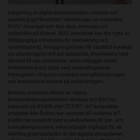
Integrering av digital kommunikation i enheter och
utrustning ger flexibilitet i uformningen av innovativa
HVAC-lösningar som kan styra, övervaka och
underhålla på distans. BMS-operatörer kan dra nytta av
lättillgängliga enhetsdata för övervakning och
systemstyrning. Anläggningschefer får värdefull kunskap
om utrustningens drift och prestanda, tillsammans med
åtkomst till alla enhetsdata, vilket möjliggör snabb
feldetektering och hjälp med systemdiagnostik.
Hyresgäster vill kunna minimera energiförbrukningen
och kostnaderna baserat på användningen.
Belimos produkter stödjer de öppna
kommunikationsprotokollen Modbus och BACnet
baserade på RS485 eller TCP/IP*. IoT-kompatibla
produkter från Belimo kan anslutas till moderna IoT-
plattformar parallellt med anslutbarheten till styr- och
övervakningssystem, vilket erbjuder ingångar för att
överföra givarmätvärden till det digitala ekosystemet,