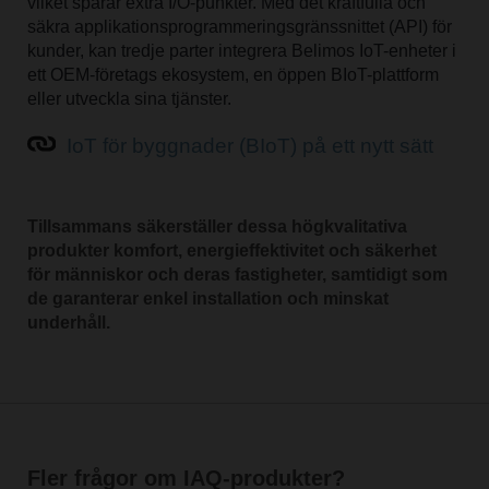
vilket sparar extra I/O-punkter. Med det kraftfulla och
säkra applikationsprogrammeringsgränssnittet (API) för
kunder, kan tredje parter integrera Belimos IoT-enheter i
ett OEM-företags ekosystem, en öppen BIoT-plattform
eller utveckla sina tjänster.
IoT för byggnader (BIoT) på ett nytt sätt
Tillsammans säkerställer dessa högkvalitativa
produkter komfort, energieffektivitet och säkerhet
för människor och deras fastigheter, samtidigt som
de garanterar enkel installation och minskat
underhåll.
Fler frågor om IAQ-produkter?