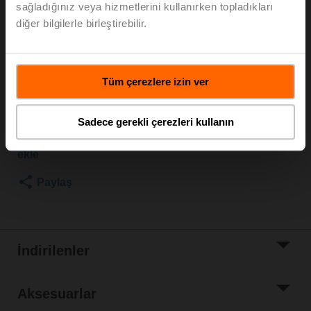
sağladığınız veya hizmetlerini kullanırken topladıkları
600 kPa, Kvs 16 m³/h, Akışkan sıcaklığı -10...100°C
diğer bilgilerle birleştirebilir.
[14...212°F]
Rotary motor, 10 Nm, AC/DC 24 V, 0.5...10 V, 35 s, IP54
Motor ayrı sevk
Tüm çerezlere izin ver
Liste fiyatı
EUR 985,00
Sepete ekle
Sadece gerekli çerezleri kullanın
Proje listesine
ekle
Paylaş
İndirilenler
Aksesuarlar