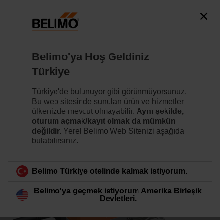
0
0
Ana sayfa
Kontrol Vanaları
Küresel Kontrol Vanaları
Belimo'ya Hoş Geldiniz
R7040R16-B3/NRC24A-SZ
Türkiye
Türkiye'de bulunuyor gibi görünmüyorsunuz.
Bu web sitesinde sunulan ürün ve hizmetler
Daha fazla bilgi
ülkenizde mevcut olmayabilir.
Aynı şekilde,
oturum açmak/kayıt olmak da mümkün
değildir.
Yerel Belimo Web Sitenizi aşağıda
bulabilirsiniz.
Ürün kategorisine dön
Belimo Türkiye otelinde kalmak istiyorum.
Belimo'ya geçmek istiyorum Amerika Birleşik
Devletleri.