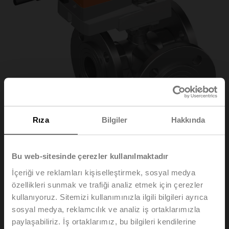
Rıza
Bilgiler
Hakkında
Bu web-sitesinde çerezler kullanılmaktadır
R7040R16-
İçeriği ve reklamları kişiselleştirmek, sosyal medya
özellikleri sunmak ve trafiği analiz etmek için çerezler
B3/NRC24A-SZ
kullanıyoruz. Sitemizi kullanımınızla ilgili bilgileri ayrıca
sosyal medya, reklamcılık ve analiz iş ortaklarımızla
paylaşabiliriz. İş ortaklarımız, bu bilgileri kendilerine
Küresel kontrol vanası, 3 yollu, DN 40, Flanş, PN 6, ps