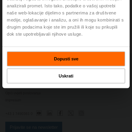
analizirali promet. Isto tako, podatke o vašoj upotrebi
naše web-lokacije dijelimo s partnerima za društvene
Modbus registar
medije, oglašavanje i analizu, a oni ih mogu kombinirati s
drugim podacima koje ste im pružili ili koje su prikupili
Servisni alat ZTH EU
dok ste upotrebljavali njihove usluge.
Dopusti sve
Kontaktirajte nas
Politika o privatnosti
Uskrati
Promjena postavki privatnosti
Sigurnosne naponmene
Opći uvjeti poslovanja
Impresum
+43 1 7490361 0
Prijavite se na newsletter