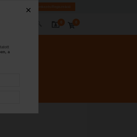
K
HR
BA
Bejelentkezés/Regisztráció
0
0
Kapcsolat
tatott
en, a