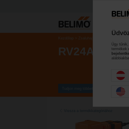
Üdvöz
Kezdőlap
Zsaluhajtóművek
Szelephaj
Úgy tűnik,
RV24A-SR
termékek 
bejelentk
alábbiakba
Tudjon meg többet
Vissza a termékkategóriához