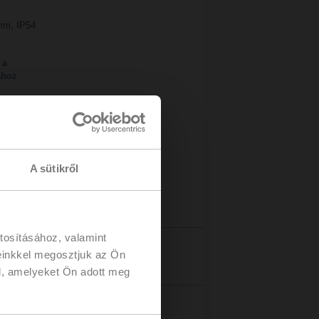
 mm, IP54
 a
ához
A sütikről
tosításához, valamint
einkkel megosztjuk az Ön
Részletek
l, amelyeket Ön adott meg