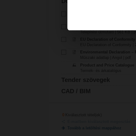
Dokumentáció
Műszaki adatlap - RV24A-SR
Műszaki adatlap | Magyar | 178
Telepítési útmutató – SVL..A..
Telepítési útmutató | 561 KB | p
EU Declaration of Conformit
EU Declaration of Conformity | 
Environmental Declaration – 
Műszaki adatlap | Angol | pdf
Product and Price Catalogue
Termék- és árkatalógus
Tender szövegek
CAD / BIM
0
Kiválasztott tétel(ek)
E-mailben kiválasztott megosztás
Tovább a letöltési mappához