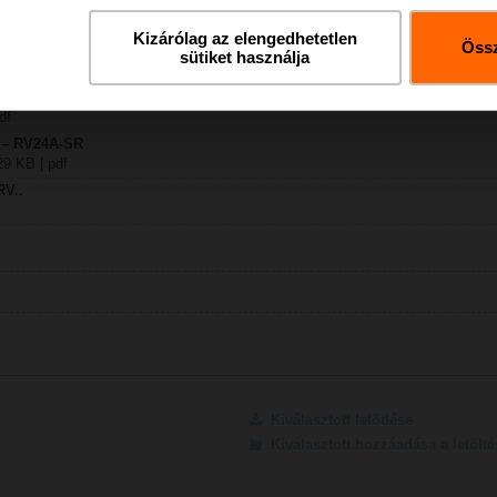
Kizárólag az elengedhetetlen
Össz
sütiket használja
5 KB | pdf
 / EV..A.. / RV24A..
df
y – RV24A-SR
29 KB | pdf
RV..
Kiválasztott letötlése
Kiválasztott hozzáadása a letöl