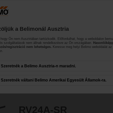
Ausztria
DE
EN
HU
SL
SK
SR
M
Termékek
Támogatás
Rólunk
öljük a Belimonál Ausztria
tóművek
 hogy Ön nem Ausztriában tartózkodik. Előfordulhat, hogy a weboldalon bemu
és szolgáltatások nem állnak rendelkezésre az Ön országában.
Hasonlóképp
ezés/regisztráció nem lehetséges.
Keresse meg helyi Belimo weboldalát az
n.
Szeretnék a Belimo Ausztria-n maradni.
Szeretnék váltani Belimo Amerikai Egyesült Államok-ra.
RV24A-SR