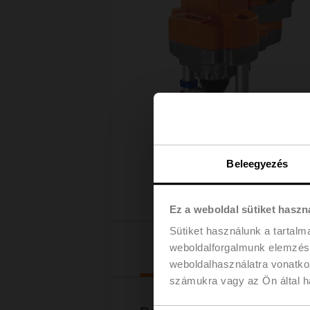
Beleegyezés
Ez a weboldal sütiket haszn
Sütiket használunk a tartal
Letöltések
weboldalforgalmunk elemzésé
weboldalhasználatra vonatko
számukra vagy az Ön által ha