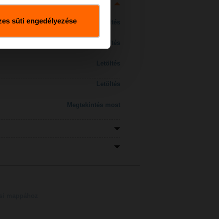
es süti engedélyezése
Letöltés
Letöltés
Letöltés
Letöltés
Megtekintés most
tési mappához