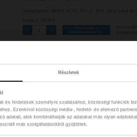
Szelephajtómű, 4500 N, AC/DC 24 V, 2...10 V, 150 s, Löket 50
Listaár
1.326,00 €
Hozzáadás
Hozzáadás a
bevásárlókosárhoz
projektlist
Megosztás
Részletek
ál
mak és hirdetések személyre szabásához, közösségi funkciók biz
hez. Ezenkívül közösségi média-, hirdető- és elemező partner
Tartozékok
zó adatait, akik kombinálhatják az adatokat más olyan adatokka
sznált más szolgáltatásokból gyűjtöttek.