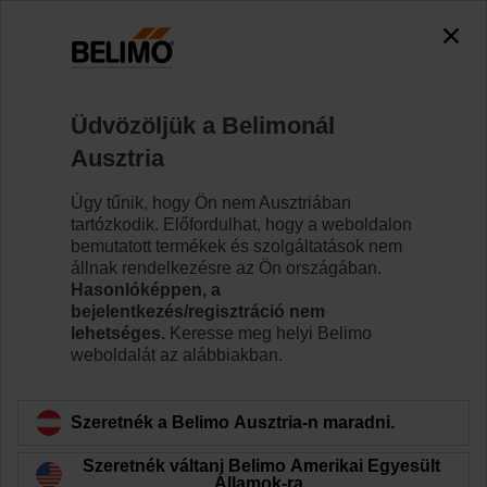
0
0
Kezdőlap
Zsaluhajtóművek
Szelephajtóművek
Üdvözöljük a Belimonál
GRC24G-5
Ausztria
Úgy tűnik, hogy Ön nem Ausztriában
tartózkodik. Előfordulhat, hogy a weboldalon
Tudjon meg többet
bemutatott termékek és szolgáltatások nem
állnak rendelkezésre az Ön országában.
Hasonlóképpen, a
bejelentkezés/regisztráció nem
lehetséges.
Keresse meg helyi Belimo
Vissza a termékkategóriához
weboldalát az alábbiakban.
Szeretnék a Belimo Ausztria-n maradni.
Szeretnék váltani Belimo Amerikai Egyesült
Államok-ra.