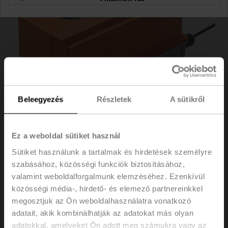
Beleegyezés
Részletek
A sütikről
Ez a weboldal sütiket használ
Sütiket használunk a tartalmak és hirdetések személyre
szabásához, közösségi funkciók biztosításához,
GRC24G-5
valamint weboldalforgalmunk elemzéséhez. Ezenkívül
közösségi média-, hirdető- és elemező partnereinkkel
Forgó hajtómű, 40 Nm, AC/DC 24 V, nyit/zár, 35 s,
megosztjuk az Ön weboldalhasználatra vonatkozó
IP66/67, F05
adatait, akik kombinálhatják az adatokat más olyan
adatokkal, amelyeket Ön adott meg számukra vagy az