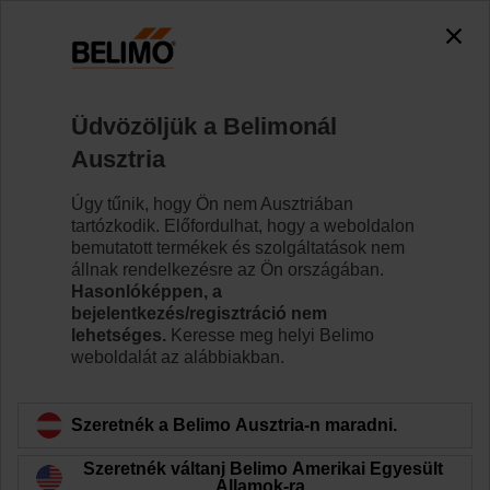
0
0
Kezdőlap
Szabályozószelepek
Tartozékok
Üdvözöljük a Belimonál
ZH24-1-A
Ausztria
Úgy tűnik, hogy Ön nem Ausztriában
tartózkodik. Előfordulhat, hogy a weboldalon
bemutatott termékek és szolgáltatások nem
állnak rendelkezésre az Ön országában.
Vissza a termékkategóriához
Hasonlóképpen, a
bejelentkezés/regisztráció nem
lehetséges.
Keresse meg helyi Belimo
weboldalát az alábbiakban.
Szeretnék a Belimo Ausztria-n maradni.
Szeretnék váltani Belimo Amerikai Egyesült
Államok-ra.