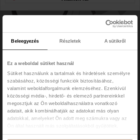
Beleegyezés
Részletek
A sütikről
Ez a weboldal sütiket használ
Sütiket használunk a tartalmak és hirdetések személyre
szabásához, közösségi funkciók biztosításához,
valamint weboldalforgalmunk elemzéséhez. Ezenkívül
ZH24-1-A
közösségi média-, hirdető- és elemező partnereinkkel
megosztjuk az Ön weboldalhasználatra vonatkozó
Tengelyfűtés LV.., NV.., SV.. hajtómű esetén
adatait, akik kombinálhatják az adatokat más olyan
adatokkal, amelyeket Ön adott meg számukra vagy az
Listaár
147,00 €
Ön által használt más szolgáltatásokból gyűjtöttek.
Hozzáadás a
bevásárlókosárhoz