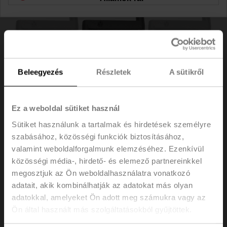
Beleegyezés
Részletek
A sütikről
Ez a weboldal sütiket használ
Sütiket használunk a tartalmak és hirdetések személyre
szabásához, közösségi funkciók biztosításához,
ZKN2-B.1
valamint weboldalforgalmunk elemzéséhez. Ezenkívül
közösségi média-, hirdető- és elemező partnereinkkel
megosztjuk az Ön weboldalhasználatra vonatkozó
Kézi hajtókar, 63 mm, BFL, BFN, BFA, BEN, BEE-hez
adatait, akik kombinálhatják az adatokat más olyan
100 darabos multipack csomag.
adatokkal, amelyeket Ön adott meg számukra vagy az
Listaár
210,00 €
Ön által használt más szolgáltatásokból gyűjtöttek.
Hozzáadás a