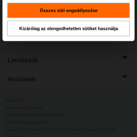
bevásárlókosárhoz
Összes süti engedélyezése
Hozzáadás a
projektlistához
Kizárólag az elengedhetetlen sütiket használja
Megosztás
Letöltések
Részletek
Kapcsolat
Adatvédelmi előírások
Adatvédelmi beállítások módosítása
Biztonsági megjegyzések
Általános Értékesítési és Szállítási Feltételek, Garanciális feltételek