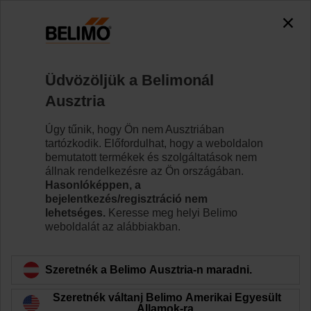
0
0
Kezdőlap
Zsaluhajtóművek
Tartozékok
Üdvözöljük a Belimonál
ZKN2-B.1
Ausztria
Úgy tűnik, hogy Ön nem Ausztriában
tartózkodik. Előfordulhat, hogy a weboldalon
bemutatott termékek és szolgáltatások nem
állnak rendelkezésre az Ön országában.
Vissza a termékkategóriához
Hasonlóképpen, a
bejelentkezés/regisztráció nem
lehetséges.
Keresse meg helyi Belimo
weboldalát az alábbiakban.
Szeretnék a Belimo Ausztria-n maradni.
Szeretnék váltani Belimo Amerikai Egyesült
Államok-ra.