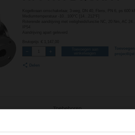
Kogelkraan omschakelaar, 3-weg, DN 40, Flens, PN 6, ps 600 k
Mediumtemperatuur -10...100°C [14...212°F]
Roterende aandrijving met veiligheidsfunctie NC, 20 Nm, AC 24..
IP54
Aandrijving apart geleverd
Brutoprijs
€ 1,147,00
Toevoegen
Toevoegen aan
winkelwagen
projectlijst
Delen
Toebehoren