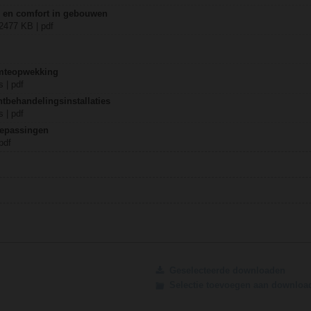
ie en comfort in gebouwen
 2477 KB | pdf
mteopwekking
 | pdf
tbehandelingsinstallaties
 | pdf
oepassingen
pdf
Geselecteerde downloaden
Selectie toevoegen aan downlo