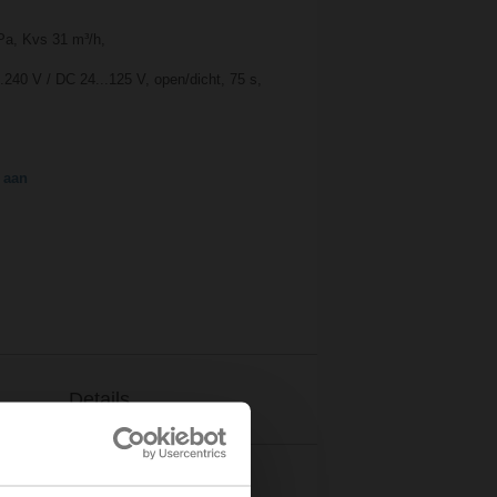
Pa, Kvs 31 m³/h,
.240 V / DC 24...125 V, open/dicht, 75 s,
 aan
Details