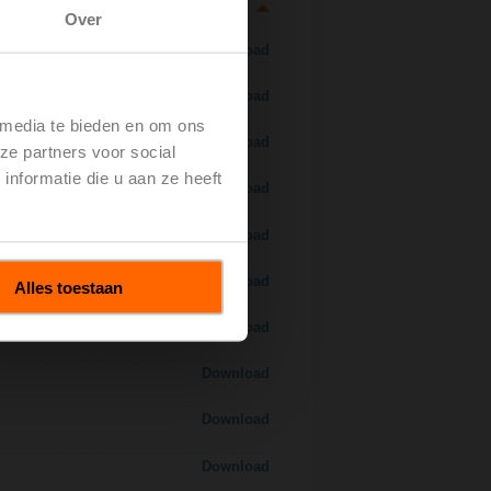
Over
Download
Download
 media te bieden en om ons
Download
ze partners voor social
nformatie die u aan ze heeft
Download
Download
Download
Alles toestaan
Download
Download
Download
Download