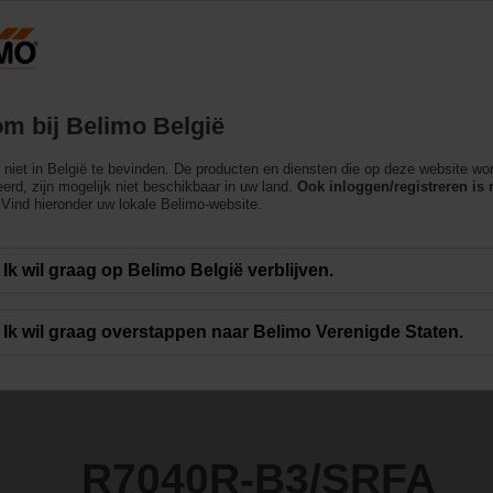
België
Producten
Ondersteuning
Over ons
m bij Belimo België
ch niet in België te bevinden. De producten en diensten die op deze website wo
SRFA
erd, zijn mogelijk niet beschikbaar in uw land.
Ook inloggen/registreren is 
Vind hieronder uw lokale Belimo-website.
Ik wil graag op Belimo België verblijven.
Ik wil graag overstappen naar Belimo Verenigde Staten.
R7040R-B3/SRFA