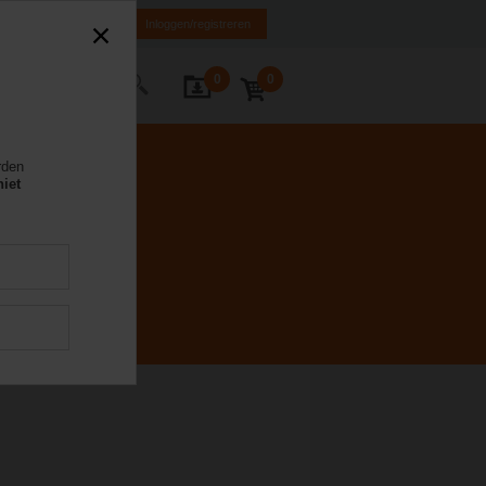
NL
FR
DE
EN
Inloggen/registreren
0
0
Contact
rden
niet