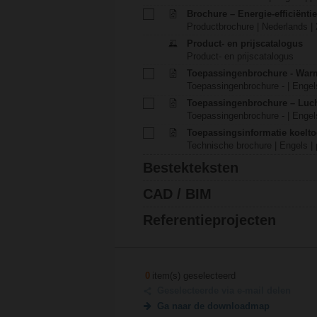
Brochure – Energie-efficiënt
Productbrochure | Nederlands |
Product- en prijscatalogus
Product- en prijscatalogus
Toepassingenbrochure - War
Toepassingenbrochure - | Engels
Toepassingenbrochure – Luch
Toepassingenbrochure - | Engels
Toepassingsinformatie koelt
Technische brochure | Engels | 
Bestekteksten
CAD / BIM
Referentieprojecten
0
item(s) geselecteerd
Geselecteerde via e-mail delen
Ga naar de downloadmap