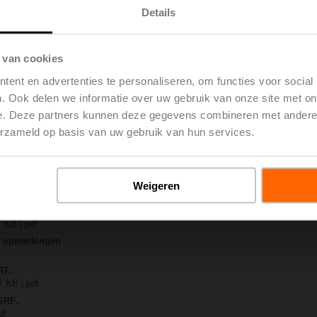
Details
.
 | 1367 KB | pdf
 van cookies
 | pdf
ent en advertenties te personaliseren, om functies voor social
-B.. / R7..R..-B..
. Ook delen we informatie over uw gebruik van onze site met on
 pdf
e. Deze partners kunnen deze gegevens combineren met andere i
.. / SRF..A.. / on-off
erzameld op basis van uw gebruik van hun services.
 R20.., R30.., R60..R.., R70..R.., DN15...50
 EU | 64 KB | pdf
y – SRFA
Weigeren
g EU | pdf
3-weg regelkogelkranen
7 KB | pdf
ne opmerkingen
R7..
7 KB | pdf
SRF..
df