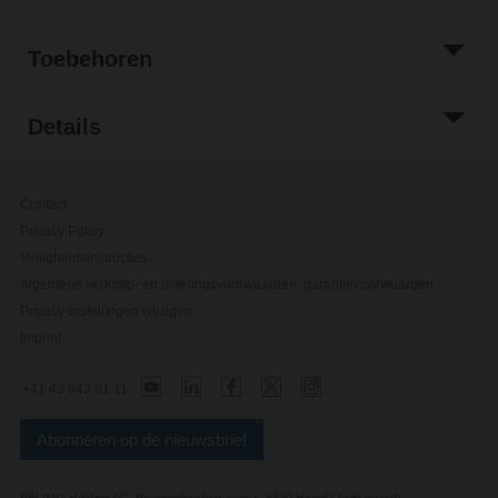
Toebehoren
Details
Contact
Privacy Policy
Veiligheidsinstructies
Algemene verkoop- en leveringsvoorwaarden, garantievoorwaarden
Privacy-instellingen wijzigen
Imprint
'+41 43 843 61 11
Abonneren op de nieuwsbrief