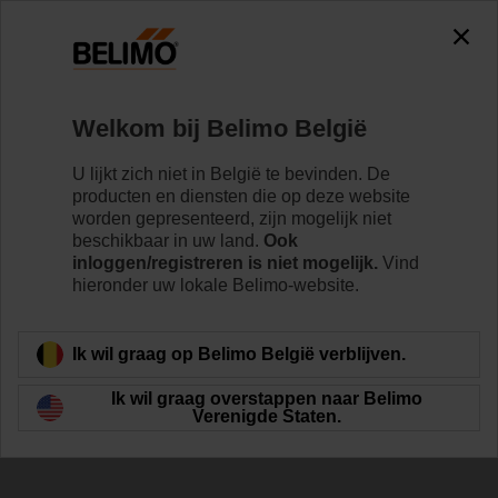
The exception is : javax.servlet.jsp.JspException: Problem
accessing the absolute URL
"https://www.belimo.com/be/nl_NL/~mgnlArea=outdated~".
java.io.IOException: Server returned HTTP response code: 500
for URL:
Welkom bij Belimo België
https://www.belimo.com/be/nl_NL/~mgnlArea=outdated~
U lijkt zich niet in België te bevinden. De
Home
Regelventielen
Kogelkranen
producten en diensten die op deze website
worden gepresenteerd, zijn mogelijk niet
R7050R-B3/NRFA
beschikbaar in uw land.
Ook
inloggen/registreren is niet mogelijk.
Vind
hieronder uw lokale Belimo-website.
Meer informatie
Ik wil graag op Belimo België verblijven.
Ik wil graag overstappen naar Belimo
Verenigde Staten.
Terug naar product categorie