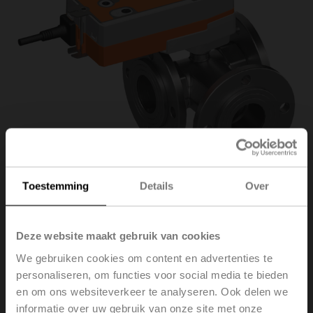
Toestemming
Details
Over
R7050R25-B3/NRFA-
Deze website maakt gebruik van cookies
We gebruiken cookies om content en advertenties te
O
personaliseren, om functies voor social media te bieden
en om ons websiteverkeer te analyseren. Ook delen we
informatie over uw gebruik van onze site met onze
Regelkogelkraan, 3-weg, DN 50, Flens, PN 6, ps