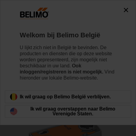
0
0
Home
Regelventielen
Regelkogelkranen
Welkom bij Belimo België
R7050R25-B3/NRFA-O
U lijkt zich niet in België te bevinden. De
producten en diensten die op deze website
worden gepresenteerd, zijn mogelijk niet
beschikbaar in uw land.
Ook
Meer informatie
inloggen/registreren is niet mogelijk.
Vind
hieronder uw lokale Belimo-website.
Terug naar product categorie
Ik wil graag op Belimo België verblijven.
Ik wil graag overstappen naar Belimo
Verenigde Staten.