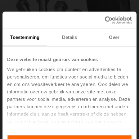
Toestemming
Details
Over
Deze website maakt gebruik van cookies
We gebruiken cookies om content en advertenties te
personaliseren, om functies voor social media te bieden
en om ons websiteverkeer te analyseren. Ook delen we
ZH715
informatie over uw gebruik van onze site met onze
partners voor social media, adverteren en analyse. Deze
partners kunnen deze gegevens combineren met andere
Blindflens PN 16 voor regelafsluiter DN 15
informatie die u aan ze heeft verstrekt of die ze hebben
Brutoprijs
€ 40,30
verzameld op basis van uw gebruik van hun services.
Toevoegen aan
winkelwagen