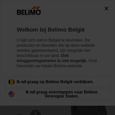
0
0
Home
Regelventielen
Toebehoren
Welkom bij Belimo België
ZH715
U lijkt zich niet in België te bevinden. De
producten en diensten die op deze website
worden gepresenteerd, zijn mogelijk niet
beschikbaar in uw land.
Ook
inloggen/registreren is niet mogelijk.
Vind
hieronder uw lokale Belimo-website.
Terug naar product categorie
Ik wil graag op Belimo België verblijven.
Ik wil graag overstappen naar Belimo
Verenigde Staten.