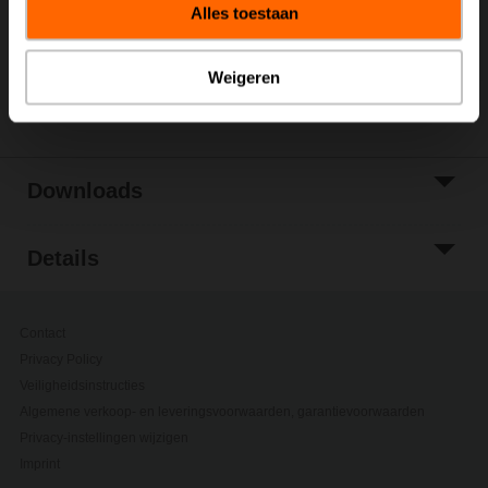
Alles toestaan
Toevoegen aan
projectlijst
Weigeren
Delen
Downloads
Details
Contact
Privacy Policy
Veiligheidsinstructies
Algemene verkoop- en leveringsvoorwaarden, garantievoorwaarden
Privacy-instellingen wijzigen
Imprint