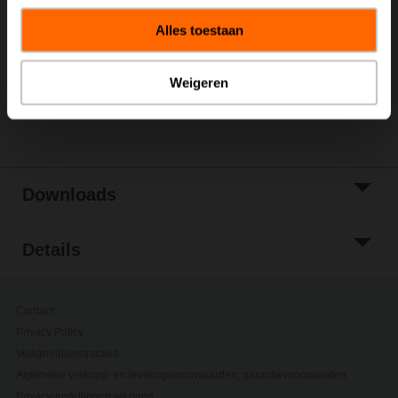
Toevoegen aan
winkelwagen
Alles toestaan
Toevoegen aan
projectlijst
Weigeren
Delen
Downloads
Details
Contact
Privacy Policy
Veiligheidsinstructies
Algemene verkoop- en leveringsvoorwaarden, garantievoorwaarden
Privacy-instellingen wijzigen