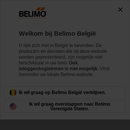
0
0
Home
Klepaandrijvingen
Klepaandrijvingen
Welkom bij Belimo België
ZD6N-H150
U lijkt zich niet in België te bevinden. De
producten en diensten die op deze website
worden gepresenteerd, zijn mogelijk niet
beschikbaar in uw land.
Ook
Meer informatie
inloggen/registreren is niet mogelijk.
Vind
hieronder uw lokale Belimo-website.
Terug naar product categorie
Ik wil graag op Belimo België verblijven.
Ik wil graag overstappen naar Belimo
Verenigde Staten.