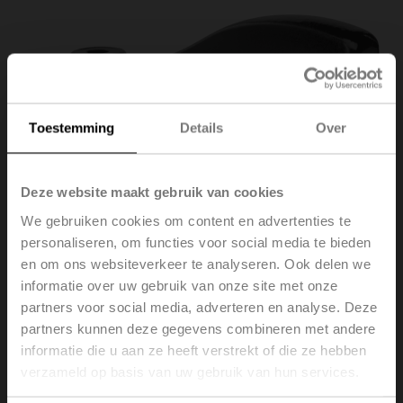
Toestemming
Details
Over
Deze website maakt gebruik van cookies
We gebruiken cookies om content en advertenties te
personaliseren, om functies voor social media te bieden
en om ons websiteverkeer te analyseren. Ook delen we
informatie over uw gebruik van onze site met onze
ZD6N-H150
partners voor social media, adverteren en analyse. Deze
partners kunnen deze gegevens combineren met andere
informatie die u aan ze heeft verstrekt of die ze hebben
Handsteel voor vlinderkleppen DN 125...150
verzameld op basis van uw gebruik van hun services.
Brutoprijs
€ 61,20