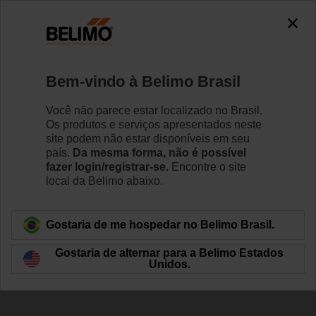
0
0
Início
Válvulas de Controle
Energy Valve
Bem-vindo à Belimo Brasil
EV075+AKRX-E
Você não parece estar localizado no Brasil.
Os produtos e serviços apresentados neste
site podem não estar disponíveis em seu
país.
Da mesma forma, não é possível
Saiba Mais
fazer login/registrar-se.
Encontre o site
local da Belimo abaixo.
Voltar para categoria de produto
Gostaria de me hospedar no Belimo Brasil.
Gostaria de alternar para a Belimo Estados
Unidos.