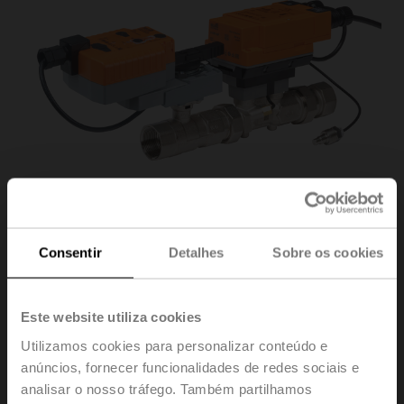
Consentir
Detalhes
Sobre os cookies
EV075+AKRX-E
Este website utiliza cookies
Utilizamos cookies para personalizar conteúdo e
Configurável
anúncios, fornecer funcionalidades de redes sociais e
Electr. Função de segurança da Energy Valve™ da
analisar o nosso tráfego. Também partilhamos
Belimo de 2 vias PI-CCV, AC/DC 24 V, BACnet/IP,