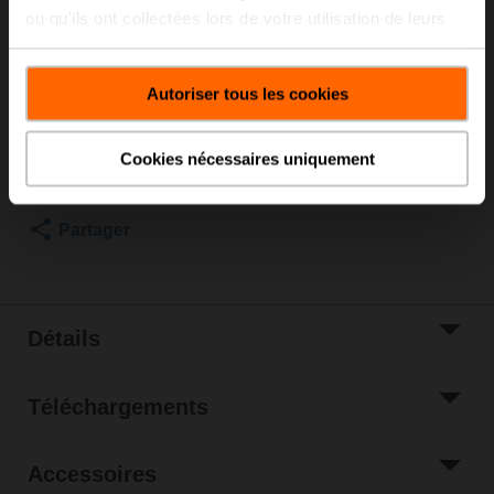
ou qu'ils ont collectées lors de votre utilisation de leurs
ZoneTight™ (QCV), DN 1/2" [15], 2 voies, Cv 5.9
services.
Prix courant
C$94.00
Autoriser tous les cookies
Ajouter au
panier
Cookies nécessaires uniquement
Ajouter à la liste
de projet
Partager
Détails
Téléchargements
Accessoires