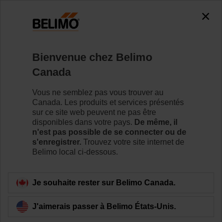
The exception is : javax.servlet.jsp.JspException: Problem
accessing the absolute URL
"https://www.belimo.com/ca/fr_CA/~mgnlArea=cookies~".
java.io.IOException: Server returned HTTP response code: 500
for URL:
Bienvenue chez Belimo
https://www.belimo.com/ca/fr_CA/~mgnlArea=cookies~
Canada
Accueil
Robinets de réglage
Robinets de réglage par z
Vous ne semblez pas vous trouver au
Canada. Les produits et services présentés
Z2050QPF-J
sur ce site web peuvent ne pas être
disponibles dans votre pays.
De même, il
n'est pas possible de se connecter ou de
s'enregistrer.
Trouvez votre site internet de
En savoir plus
Belimo local ci-dessous.
Je souhaite rester sur Belimo Canada.
Retour à la catégorie de produits
J'aimerais passer à Belimo États-Unis.