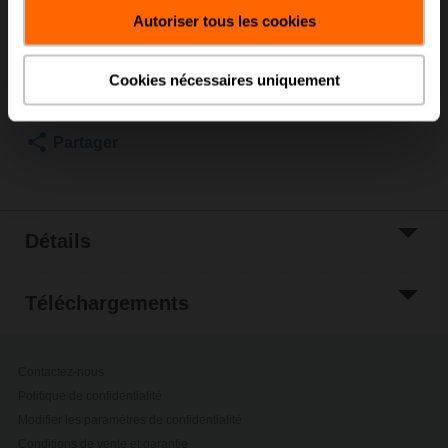
Prix courant
C$204.00
Autoriser tous les cookies
Ajouter au
panier
Cookies nécessaires uniquement
Ajouter à la liste
de projet
Partager
Détails
Téléchargements
Contactez-nous
Politique de confidentialité
Modifier les paramètres de confidentialité
Conditions de vente et garantie