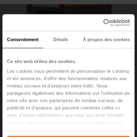
Consentement
Détails
À propos des cookies
Ce site web utilise des cookies.
Les cookies nous permettent de personnaliser le contenu
et les annonces, d'offrir des fonctionnalités relatives aux
médias sociaux et d'analyser notre trafic. Nous
partageons également des informations sur l'utilisation de
ZONE315S-10
notre site avec nos partenaires de médias sociaux, de
publicité et d'analyse, qui peuvent combiner celles-ci
avec d'autres informations que vous leur avez fournies
Robinet de réglage par zone (ZV), DN 1/2" [15], 3 voies,
ou qu'ils ont collectées lors de votre utilisation de leurs
Cv 1
services.