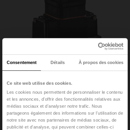
Consentement
Détails
À propos des cookies
Ce site web utilise des cookies.
Les cookies nous permettent de personnaliser le contenu
22WDP-114
et les annonces, d'offrir des fonctionnalités relatives aux
médias sociaux et d'analyser notre trafic. Nous
partageons également des informations sur l'utilisation de
Capteur de pression différentielle de liquide, 0...4 bar,
0...58 psi, active, 0...10 V
notre site avec nos partenaires de médias sociaux, de
publicité et d'analyse, qui peuvent combiner celles-ci