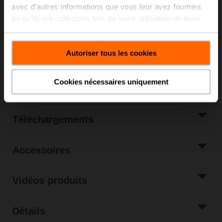
Liste de prix
CHF 639.00
avec d'autres informations que vous leur avez fournies
Ajouter au
ou qu'ils ont collectées lors de votre utilisation de leurs
panier
services.
Ajouter à la liste
de projets
Autoriser tous les cookies
Partager
Cookies nécessaires uniquement
Téléchargements
Accessoires
Vidéos produits
Détails