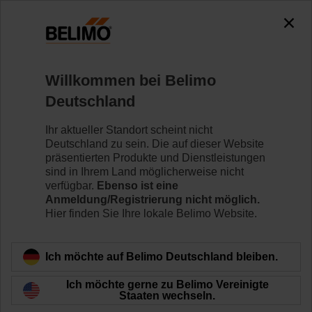
0
0
Home
Regelventile
Kugelhähne
Willkommen bei Belimo
R7032R-B3/NR230A-S
Deutschland
Ihr aktueller Standort scheint nicht
Deutschland zu sein. Die auf dieser Website
Mehr erfahren
präsentierten Produkte und Dienstleistungen
sind in Ihrem Land möglicherweise nicht
verfügbar.
Ebenso ist eine
Anmeldung/Registrierung nicht möglich.
Hier finden Sie Ihre lokale Belimo Website.
Zurück zur Produktkategorie
Ich möchte auf Belimo Deutschland bleiben.
Ich möchte gerne zu Belimo Vereinigte
Staaten wechseln.