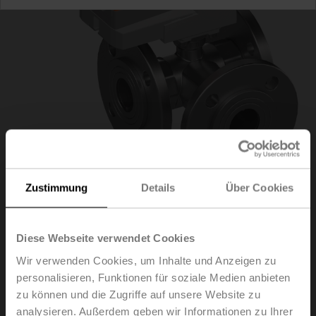
Zustimmung
Details
Über Cookies
R7032R-B3/NR230A-
Diese Webseite verwendet Cookies
Wir verwenden Cookies, um Inhalte und Anzeigen zu
S
personalisieren, Funktionen für soziale Medien anbieten
zu können und die Zugriffe auf unsere Website zu
analysieren. Außerdem geben wir Informationen zu Ihrer
Umschaltkugelhahn, 3-Weg, DN 32, Flansch, PN 6, ps