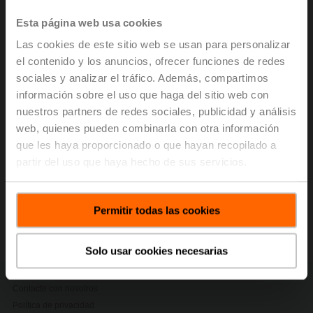
energy-efficient control of heating, ventilation, and air-
conditioning systems, welcomes the validation of its
Esta página web usa cookies
near-term and net-zero science-based emission
Las cookies de este sitio web se usan para personalizar
reduction targets by the
Science Based Targets
el contenido y los anuncios, ofrecer funciones de redes
initiative (SBTi)
.
sociales y analizar el tráfico. Además, compartimos
This marks a significant step in Belimo’s three-pillar
información sobre el uso que haga del sitio web con
climate strategy.
nuestros partners de redes sociales, publicidad y análisis
web, quienes pueden combinarla con otra información
> Read the complete Press Release by using the below
que les haya proporcionado o que hayan recopilado a
link.
partir del uso que haya hecho de sus servicios.
Press release - August 19, 2025, Belimo’s
Climate Targets validated by the Science
Based Targets initiative (SBTi)
Permitir todas las cookies
(pdf - 141 KB)
Solo usar cookies necesarias
Contacte con nosotros
Política de privacidad