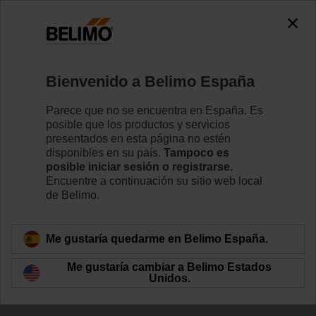
0
0
Inicio
Actuadores de compuerta
Bienvenido a Belimo España
Accesorios
Belimo ofrece una amplia gama de accesorios
Parece que no se encuentra en España. Es
eléctricos y mecánicos de actuadores para compuertas
posible que los productos y servicios
que ayudan a simplificar la instalación y mejorar el
presentados en esta página no estén
rendimiento de su sistema de HVAC.
disponibles en su país.
Tampoco es
posible iniciar sesión o registrarse.
Encuentre a continuación su sitio web local
de Belimo.
Filtrar por
Me gustaría quedarme en Belimo España.
207
Resultados encontrados
Me gustaría cambiar a Belimo Estados
Unidos.
1
2
3
4
5