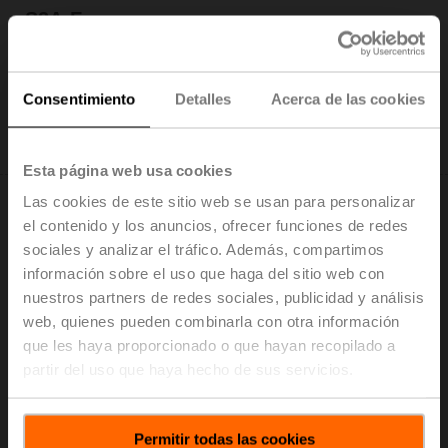
S2A-F
Contacto auxiliar 2x SPDT
Precio de lista: 152,00 EUR
Consentimiento
Detalles
Acerca de las cookies
Añadir a Cesta
Añadir a lista de proyectos
Esta página web usa cookies
Las cookies de este sitio web se usan para personalizar
el contenido y los anuncios, ofrecer funciones de redes
sociales y analizar el tráfico. Además, compartimos
información sobre el uso que haga del sitio web con
S2A-H
nuestros partners de redes sociales, publicidad y análisis
web, quienes pueden combinarla con otra información
Contacto auxiliar 2x SPDT adaptable
que les haya proporcionado o que hayan recopilado a
Precio de lista: 152,00 EUR
partir del uso que haya hecho de sus servicios.
Añadir a Cesta
Añadir a lista de proyectos
Permitir todas las cookies