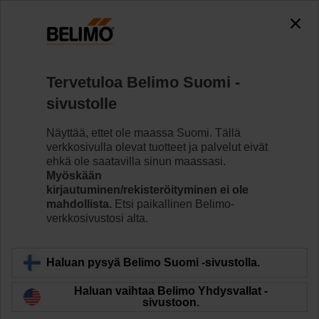
0
0
Koti
Anturit/Mittarit
Kanava-anturit (ilma)
Tervetuloa Belimo Suomi -
01DT-1NP
sivustolle
Näyttää, ettet ole maassa Suomi. Tällä
verkkosivulla olevat tuotteet ja palvelut eivät
Lue lisää
ehkä ole saatavilla sinun maassasi.
Myöskään
kirjautuminen/rekisteröityminen ei ole
mahdollista.
Etsi paikallinen Belimo-
verkkosivustosi alta.
Takaisin tuotekategoriaan
Haluan pysyä Belimo Suomi -sivustolla.
Haluan vaihtaa Belimo Yhdysvallat -
sivustoon.