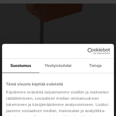
Suostumus
Yksityiskohdat
Tietoja
Tämä sivusto käyttää evästeitä
01DT-1NP
Käytämme evästeitä tarjoamamme sisällön ja mainosten
räätälöimiseen, sosiaalisen median ominaisuuksien
Kanava-/vesianturi lämpötila passiivinen, NTC10k
tukemiseen ja kävijämäärämme analysoimiseen. Lisäksi
Carel, Anturin pituus 200 mm, Anturiputken halkaisija 6
jaamme sosiaalisen median, mainosalan ja analytiikka-
mm