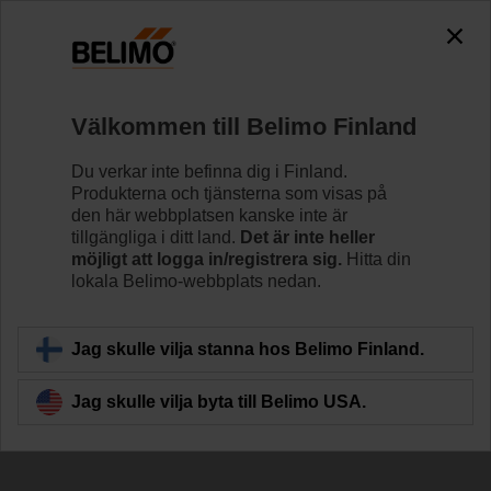
The exception is : javax.servlet.jsp.JspException: Problem
accessing the absolute URL
"https://www.belimo.com/fi/sv_SE/~mgnlArea=cookies~".
java.io.IOException: Server returned HTTP response code: 500
for URL: https://www.belimo.com/fi/sv_SE/~mgnlArea=cookies~
Välkommen till Belimo Finland
Hem
Spjällställdon
Felsäkra ställdon
Du verkar inte befinna dig i Finland.
Produkterna och tjänsterna som visas på
TF230-S
den här webbplatsen kanske inte är
tillgängliga i ditt land.
Det är inte heller
möjligt att logga in/registrera sig.
Hitta din
lokala Belimo-webbplats nedan.
Läs mer
Jag skulle vilja stanna hos Belimo Finland.
Jag skulle vilja byta till Belimo USA.
Tillbaka till produktkategori