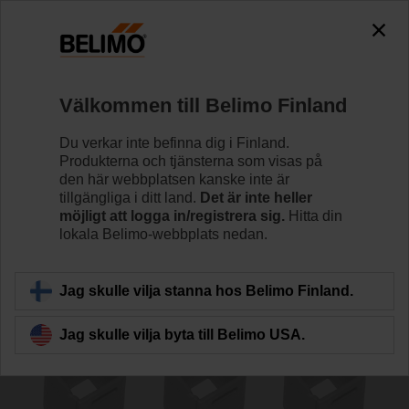
The exception is : javax.servlet.jsp.JspException: Problem
accessing the absolute URL
"https://www.belimo.com/fi/sv_SE/~mgnlArea=cookies~".
java.io.IOException: Server returned HTTP response code: 500
for URL: https://www.belimo.com/fi/sv_SE/~mgnlArea=cookies~
Välkommen till Belimo Finland
Hem
Spjällställdon
Tillbehör
Du verkar inte befinna dig i Finland.
Produkterna och tjänsterna som visas på
ZA10-B.1
den här webbplatsen kanske inte är
tillgängliga i ditt land.
Det är inte heller
möjligt att logga in/registrera sig.
Hitta din
lokala Belimo-webbplats nedan.
Jag skulle vilja stanna hos Belimo Finland.
Tillbaka till produktkategori
Jag skulle vilja byta till Belimo USA.