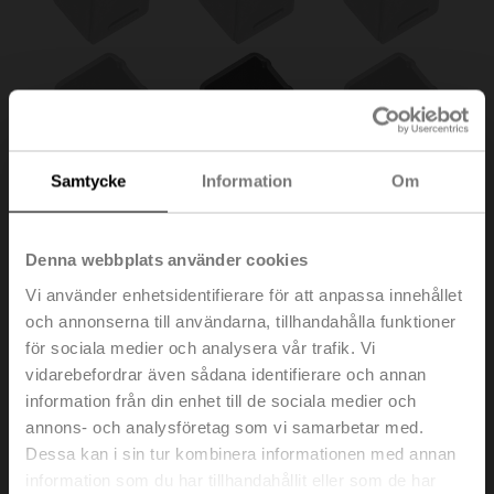
Samtycke
Information
Om
Denna webbplats använder cookies
Vi använder enhetsidentifierare för att anpassa innehållet
och annonserna till användarna, tillhandahålla funktioner
för sociala medier och analysera vår trafik. Vi
vidarebefordrar även sådana identifierare och annan
ZA10-B.1
information från din enhet till de sociala medier och
annons- och analysföretag som vi samarbetar med.
Dessa kan i sin tur kombinera informationen med annan
Forminsats 12/10 mm för BFL
information som du har tillhandahållit eller som de har
Multipack 50 st.