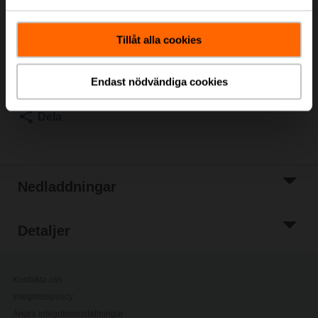
samlat in när du har använt deras tjänster.
Listpris
36,00 €
Lägg till i
Tillåt alla cookies
kundvagn
Lägg till i
Endast nödvändiga cookies
projektlistan
Dela
Nedladdningar
Detaljer
Kontakta oss
Integritetspolicy
Ändra integritetsinställningar