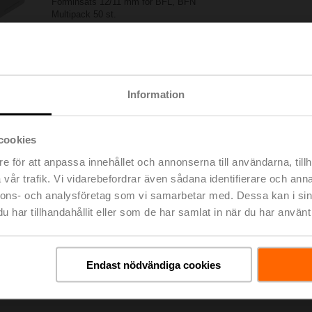
Forminsats 12/11 mm för BFL, BFN
Multipack 50 st.
Listpris
345,00 €
Lägg till i
Lägg till i kundvagn
projektlistan
Dela
Information
cookies
e för att anpassa innehållet och annonserna till användarna, tillh
vår trafik. Vi vidarebefordrar även sådana identifierare och anna
nnons- och analysföretag som vi samarbetar med. Dessa kan i sin
har tillhandahållit eller som de har samlat in när du har använt 
ningar
De
Endast nödvändiga cookies