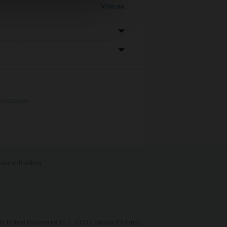
Visa nu
ngsmappen
er och villkor
, Robert Huberin tie 16 C, 01510 Vantaa (Finland)