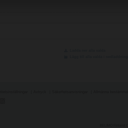
Ladda ner alla valda
Lägg till alla valda i nedladdni
itetsinställningar
Avtryck
Säkerhetsanvisningar
Allmänna bestämmels
BELIMO Finland Oy