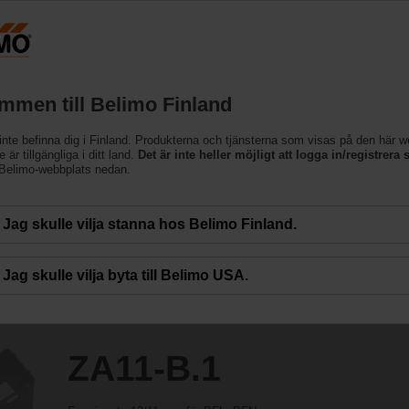
Finland
Produkter
Support
Om oss
Kon
mmen till Belimo Finland
inte befinna dig i Finland. Produkterna och tjänsterna som visas på den här 
 är tillgängliga i ditt land.
Det är inte heller möjligt att logga in/registrera s
 Belimo-webbplats nedan.
Jag skulle vilja stanna hos Belimo Finland.
Jag skulle vilja byta till Belimo USA.
ZA11-B.1