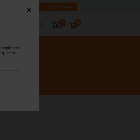
FI
SE
EN
Logga in/registrera
0
0
takta oss
webbplatsen
ig.
Hitta