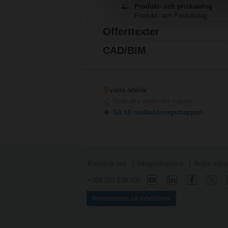
Produkt- och priskatalog
Produkt- och Priskatalog
Offerttexter
CAD/BIM
0
valda artiklar
Dela alla valda via e-post
Gå till nedladdningsmappen
Kontakta oss
Integritetspolicy
Ändra integr
+358 207 639 500
Prenumerera på nyhetsbrev