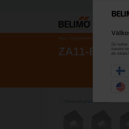
Välko
Hem
Spjällställdon
Tillbehör
Du verkar 
ZA11-B.1
kanske inte
din lokala
Tillbaka till produktkategori