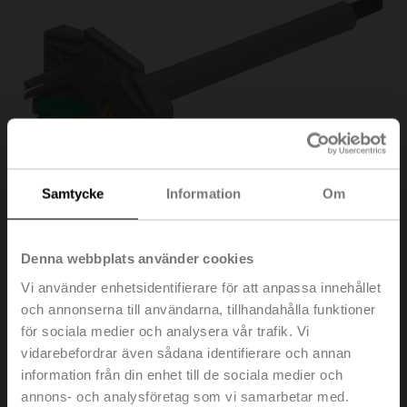
Samtycke
Information
Om
Denna webbplats använder cookies
Vi använder enhetsidentifierare för att anpassa innehållet
och annonserna till användarna, tillhandahålla funktioner
ZBAT95/9
för sociala medier och analysera vår trafik. Vi
vidarebefordrar även sådana identifierare och annan
information från din enhet till de sociala medier och
Reservutlösningselement för BAT, Temperatur i kanal
95°C (färg grå), Sondlängd 90 mm
annons- och analysföretag som vi samarbetar med.