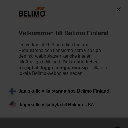
The exception is : javax.servlet.jsp.JspException: Problem
accessing the absolute URL
"https://www.belimo.com/fi/sv_SE/~mgnlArea=cookies~".
java.io.IOException: Server returned HTTP response code: 500
for URL: https://www.belimo.com/fi/sv_SE/~mgnlArea=cookies~
Välkommen till Belimo Finland
Hem
Spjällställdon
Tillbehör
Du verkar inte befinna dig i Finland.
Produkterna och tjänsterna som visas på
ZBAT95/9
den här webbplatsen kanske inte är
tillgängliga i ditt land.
Det är inte heller
möjligt att logga in/registrera sig.
Hitta din
lokala Belimo-webbplats nedan.
Jag skulle vilja stanna hos Belimo Finland.
Tillbaka till produktkategori
Jag skulle vilja byta till Belimo USA.