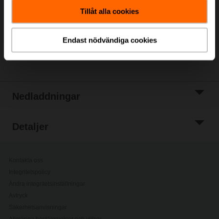
kundvagn
Tillåt alla cookies
Lägg till i
projektlistan
Endast nödvändiga cookies
Dela
Nedladdningar
Detaljer
Kontakta oss
Integritetspolicy
Ändra integritetsinställningar
Avtryck
Säkerhetsanvisningar