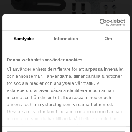
Samtycke
Information
Om
Denna webbplats använder cookies
Vi använder enhetsidentifierare för att anpassa innehållet
och annonserna till användarna, tillhandahålla funktioner
för sociala medier och analysera vår trafik. Vi
ZG-TF1
vidarebefordrar även sådana identifierare och annan
information från din enhet till de sociala medier och
Monteringssats för länkningsdrift för platt och
annons- och analysföretag som vi samarbetar med.
sidoinstallation
Dessa kan i sin tur kombinera informationen med annan
information som du har tillhandahållit eller som de har
Listpris
113,00 €
samlat in när du har använt deras tjänster.
Lägg till i