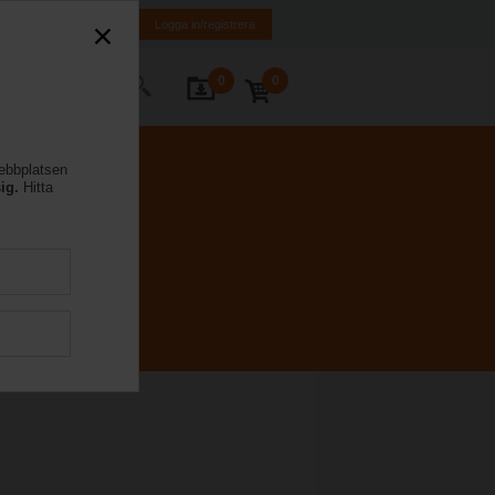
FI
SE
EN
Logga in/registrera
0
0
takta oss
webbplatsen
ig.
Hitta