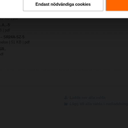
Endast nödvändiga cookies
-5
45 KB | pdf
.A..-5
B | pdf
y – SR24A-SZ-5
lse | 51 KB | pdf
SR..
pdf
Ladda ner alla valda
Lägg till alla valda i nedladdni