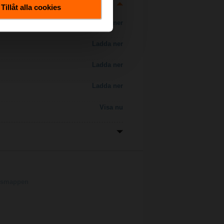
Tillåt alla cookies
Ladda ner
Ladda ner
Ladda ner
Ladda ner
Visa nu
ngsmappen