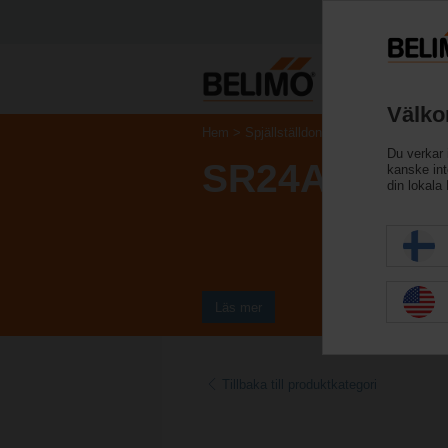
Välko
Hem
Spjällställdon
Ventilställdon
Du verkar 
SR24A-SZ-5
kanske inte
din lokala
Läs mer
Tillbaka till produktkategori