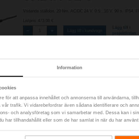
Vridande ställdon, 20 Nm, AC/DC 24 V, 0.5...10 V, 90 s, IP54, F
Listpris
473,00 €
Lägg till i
Lägg till i kundvagn
projektlistan
Dela
Information
cookies
e för att anpassa innehållet och annonserna till användarna, tillh
vår trafik. Vi vidarebefordrar även sådana identifierare och anna
Tillbehör
nnons- och analysföretag som vi samarbetar med. Dessa kan i sin
har tillhandahållit eller som de har samlat in när du har använt 