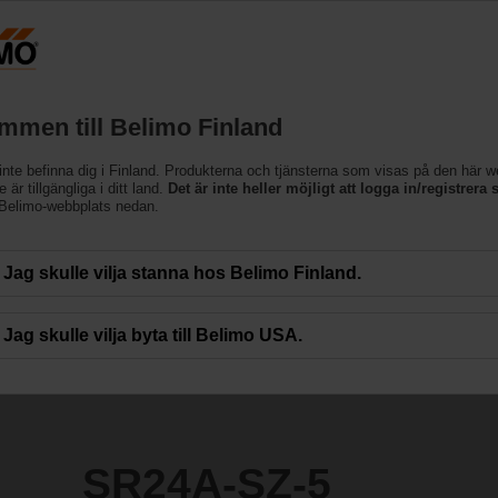
Finland
Produkter
Support
Om oss
Kon
mmen till Belimo Finland
inte befinna dig i Finland. Produkterna och tjänsterna som visas på den här 
 är tillgängliga i ditt land.
Det är inte heller möjligt att logga in/registrera s
 Belimo-webbplats nedan.
Jag skulle vilja stanna hos Belimo Finland.
Jag skulle vilja byta till Belimo USA.
SR24A-SZ-5