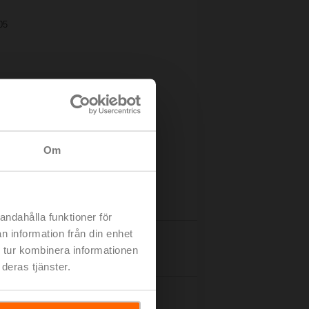
05
Om
andahålla funktioner för
n information från din enhet
Detaljer
 tur kombinera informationen
deras tjänster.