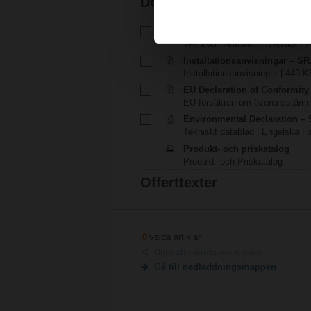
Dokumentation
Tekniskt datablad – SR24A-SZ
Tekniskt datablad | Svenska | 7
Installationsanvisningar – SR.
Installationsanvisningar | 449 K
EU Declaration of Conformit
EU-försäkran om överensstämme
Environmental Declaration – 
Tekniskt datablad | Engelska | 
Produkt- och priskatalog
Produkt- och Priskatalog
Offerttexter
0
valda artiklar
Dela alla valda via e-post
Gå till nedladdningsmappen