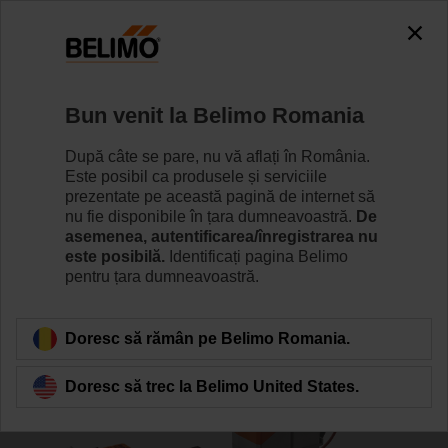
0
0
Home
Vane
Belimo Energy Valve™
Bun venit la Belimo Romania
EV125F+KBAC
După câte se pare, nu vă aflați în România.
Este posibil ca produsele și serviciile
prezentate pe această pagină de internet să
nu fie disponibile în țara dumneavoastră.
De
Learn more
asemenea, autentificarea/înregistrarea nu
este posibilă.
Identificați pagina Belimo
pentru țara dumneavoastră.
Back to product category
Doresc să rămân pe Belimo Romania.
Doresc să trec la Belimo United States.