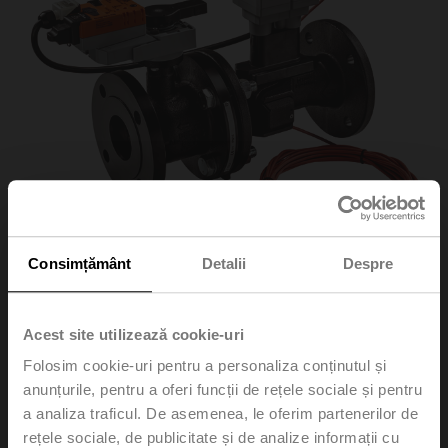
Consimțământ
Detalii
Despre
EV125F+KBAC
Acest site utilizează cookie-uri
Folosim cookie-uri pentru a personaliza conținutul și
anunțurile, pentru a oferi funcții de rețele sociale și pentru
Electr. 2-way PI-CCV Belimo Energy Valve™ fail-safe,
AC/DC 24 V, BACnet/IP, BACnet MS/TP, Modbus TCP,
a analiza traficul. De asemenea, le oferim partenerilor de
Modbus RTU, MP-Bus, Cloud, 2...10 V, DN 125, Flange,
rețele sociale, de publicitate și de analize informații cu