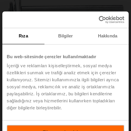
Rıza
Bilgiler
Hakkında
Bu web-sitesinde çerezler kullanılmaktadır
İçeriği ve reklamları kişiselleştirmek, sosyal medya
özellikleri sunmak ve trafiği analiz etmek için çerezler
kullanıyoruz. Sitemizi kullanımınızla ilgili bilgileri ayrıca
AV8-25
sosyal medya, reklamcılık ve analiz iş ortaklarımızla
paylaşabiliriz. İş ortaklarımız, bu bilgileri kendilerine
sağladığınız veya hizmetlerini kullanırken topladıkları
Mil uzatma parçası 240 mm ø20 mm ø8...22,7 mm
diğer bilgilerle birleştirebilir.
damper mili için
Liste fiyatı
EUR 64,00
Sepete ekle