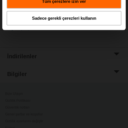
Tüm çerezlere izin ver
Proje listesine
ekle
Sadece gerekli çerezleri kullanın
Paylaş
İndirilenler
Bilgiler
Bize Ulaşın
Gizlilik Politikası
Güvenlik notları
Genel şartlar ve koşullar
Gizlilik ayarlarını değiştir