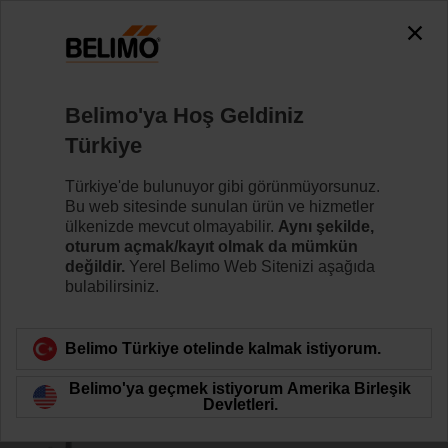
0
0
Ana sayfa
Damper motorları
Aksesuarlar
Belimo'ya Hoş Geldiniz
AV8-25
Türkiye
Türkiye'de bulunuyor gibi görünmüyorsunuz.
Bu web sitesinde sunulan ürün ve hizmetler
ülkenizde mevcut olmayabilir.
Aynı şekilde,
oturum açmak/kayıt olmak da mümkün
Ürün kategorisine dön
değildir.
Yerel Belimo Web Sitenizi aşağıda
bulabilirsiniz.
Belimo Türkiye otelinde kalmak istiyorum.
Belimo'ya geçmek istiyorum Amerika Birleşik
Devletleri.