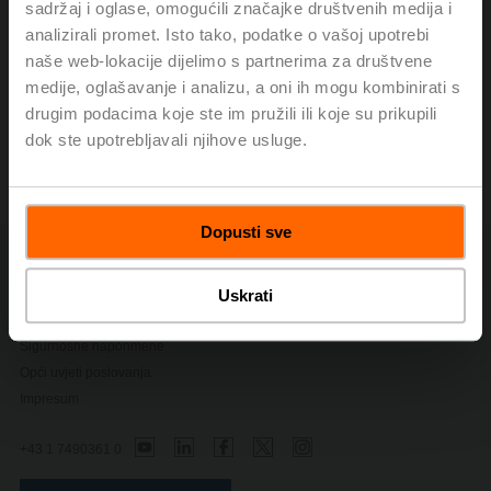
sadržaj i oglase, omogućili značajke društvenih medija i
0
Artikli
analizirali promet. Isto tako, podatke o vašoj upotrebi
naše web-lokacije dijelimo s partnerima za društvene
medije, oglašavanje i analizu, a oni ih mogu kombinirati s
drugim podacima koje ste im pružili ili koje su prikupili
dok ste upotrebljavali njihove usluge.
Dopusti sve
Kontaktirajte nas
Politika o privatnosti
Uskrati
Promjena postavki privatnosti
Sigurnosne naponmene
Opći uvjeti poslovanja
Impresum
+43 1 7490361 0