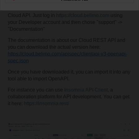
Once you subscribed to the
Cloud Developer Space
you
can access the complete documentation about our
Cloud API. Just log in
https://cloud.belimo.com
using
your Developer account and then chose "support" ->
"Documentation"
The documentation is about our Cloud REST API and
you can download the actual version here:
https://cloud.belimo.com/apispec/clientapi-v3-openapi-
spec.json
Once you have downloaded it, you can import it into any
tool able to import OpenAPI.
For instance you can use
Insomnia API Client
, a
collaboration platform for API development. You can get
it here:
https://insomnia.rest/