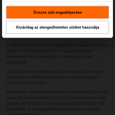
Összes süti engedélyezése
Kizárólag az elengedhetetlen sütiket használja
In order to create your own application please subscribe
to the
Cloud Developer Space
, you will receive
instructions and credentials to identify your new
application.
In the picture on the left you can see how to use these
information in Postmant to obtain access using the
OAuth2.0 mechanism.
Remember: while designing the architecture of your new
application the credential you will receive must be kept
private and protected, they represent your identity and
the identity of your application and so they are under
your responsibily.