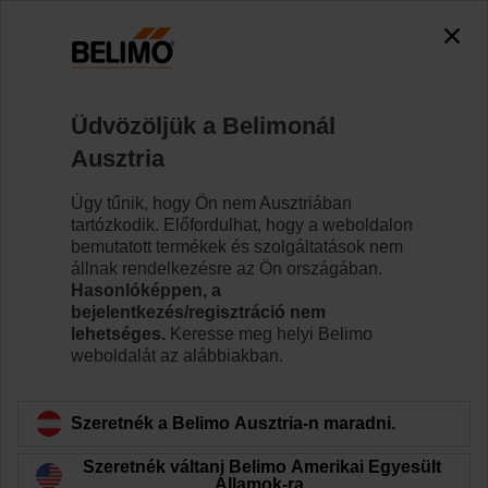
Üdvözöljük a Belimonál
Ausztria
Úgy tűnik, hogy Ön nem Ausztriában
Kezdőlap
Épület IoT
Belimo Digital Ecosystem Develo
tartózkodik. Előfordulhat, hogy a weboldalon
bemutatott termékek és szolgáltatások nem
Hands on programming
állnak rendelkezésre az Ön országában.
Hasonlóképpen, a
bejelentkezés/regisztráció nem
lehetséges.
Keresse meg helyi Belimo
weboldalát az alábbiakban.
Quick start
Szeretnék a Belimo Ausztria-n maradni.
In few simple steps you can connect to the Belimo
Cloud and interact by mean of the Cloud API.
Szeretnék váltani Belimo Amerikai Egyesült
Államok-ra.