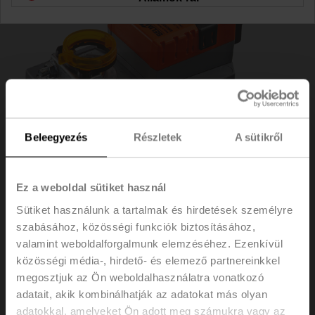
Beleegyezés
Részletek
A sütikről
Ez a weboldal sütiket használ
Sütiket használunk a tartalmak és hirdetések személyre
szabásához, közösségi funkciók biztosításához,
SM230A-S
valamint weboldalforgalmunk elemzéséhez. Ezenkívül
közösségi média-, hirdető- és elemező partnereinkkel
Forgó hajtómű, 20 Nm, AC 100...240 V, nyit/zár, 3
megosztjuk az Ön weboldalhasználatra vonatkozó
pontos, 150 s, 1x SPDT, IP54
adatait, akik kombinálhatják az adatokat más olyan
adatokkal, amelyeket Ön adott meg számukra vagy az