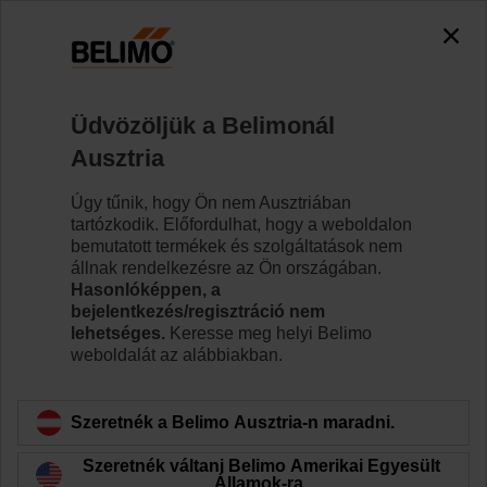
0
0
Kezdőlap
Zsaluhajtóművek
Hajtóművek vészállás funkci
Üdvözöljük a Belimonál
SM230A-S
Ausztria
Úgy tűnik, hogy Ön nem Ausztriában
tartózkodik. Előfordulhat, hogy a weboldalon
Tudjon meg többet
bemutatott termékek és szolgáltatások nem
állnak rendelkezésre az Ön országában.
Hasonlóképpen, a
bejelentkezés/regisztráció nem
lehetséges.
Keresse meg helyi Belimo
Vissza a termékkategóriához
weboldalát az alábbiakban.
Szeretnék a Belimo Ausztria-n maradni.
Szeretnék váltani Belimo Amerikai Egyesült
Államok-ra.