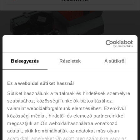
Beleegyezés
Részletek
A sütikről
Ez a weboldal sütiket használ
Sütiket használunk a tartalmak és hirdetések személyre
szabásához, közösségi funkciók biztosításához,
GR24A-7
valamint weboldalforgalmunk elemzéséhez. Ezenkívül
közösségi média-, hirdető- és elemező partnereinkkel
Forgó hajtómű, 40 Nm, AC/DC 24 V, nyit/zár, 150 s,
megosztjuk az Ön weboldalhasználatra vonatkozó
IP54, F07
adatait, akik kombinálhatják az adatokat más olyan
adatokkal, amelyeket Ön adott meg számukra vagy az