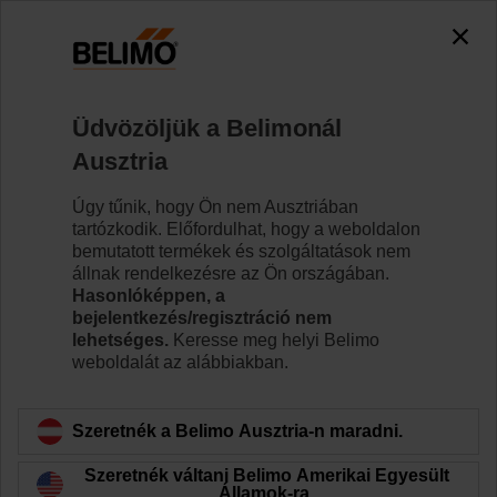
0
0
Kezdőlap
Zsaluhajtóművek
Szelephajtóművek
Üdvözöljük a Belimonál
GR24A-7
Ausztria
Úgy tűnik, hogy Ön nem Ausztriában
tartózkodik. Előfordulhat, hogy a weboldalon
Tudjon meg többet
bemutatott termékek és szolgáltatások nem
állnak rendelkezésre az Ön országában.
Hasonlóképpen, a
bejelentkezés/regisztráció nem
lehetséges.
Keresse meg helyi Belimo
Vissza a termékkategóriához
weboldalát az alábbiakban.
Szeretnék a Belimo Ausztria-n maradni.
Szeretnék váltani Belimo Amerikai Egyesült
Államok-ra.