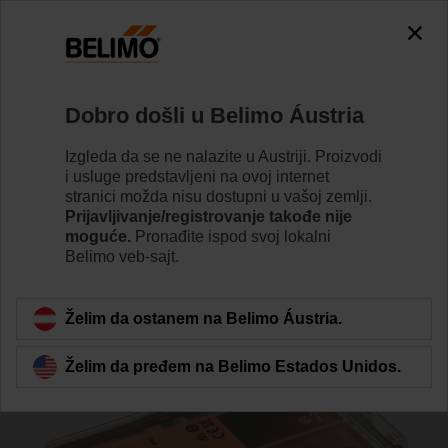
0
0
Početak
Pokretači
Promenljiva zapremina vazduha
Dobro došli u Belimo Áustria
VRU-D3-BAC
Izgleda da se ne nalazite u Austriji. Proizvodi
i usluge predstavljeni na ovoj internet
stranici možda nisu dostupni u vašoj zemlji.
Prijavljivanje/registrovanje takođe nije
Learn more
moguće.
Pronađite ispod svoj lokalni
Belimo veb-sajt.
Back to product category
Želim da ostanem na Belimo Áustria.
Želim da pređem na Belimo Estados Unidos.