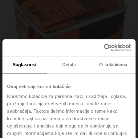
Saglasnost
Detalji
O kolačićima
Ovaj veb sajt koristi kolačiće
Koristimo kolačiće za personalizaciju sadržaja i oglasa,
VRU-D3-BAC
pružanje funkcija društvenih medija i analiziranje
saobraćaja. Takođe delimo informacije o tome kako
koristite sajt sa partnerima za društvene medije,
VAV-Universal – modular VAV/duct pressure control
oglašavanje i analitiku koji mogu da ih kombinuju sa
solution with dynamic Δp sensor, can be combined with
drugim informacijama koje ste im dali ili koje su prikupili
external VST damper actuator.