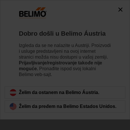
Dobro došli u Belimo Áustria
Izgleda da se ne nalazite u Austriji. Proizvodi
i usluge predstavljeni na ovoj internet
stranici možda nisu dostupni u vašoj zemlji.
Prijavljivanje/registrovanje takođe nije
moguće.
Pronađite ispod svoj lokalni
Belimo veb-sajt.
Želim da ostanem na Belimo Áustria.
Želim da pređem na Belimo Estados Unidos.