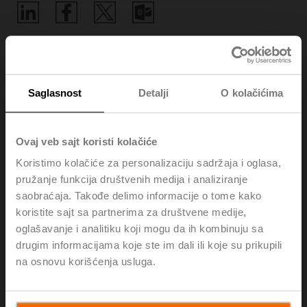
Početak
Saglasnost
Detalji
O kolačićima
Vebinari
Ovaj veb sajt koristi kolačiće
Koristimo kolačiće za personalizaciju sadržaja i oglasa,
Osim treninga u Experience Centru, Belimo nudi i
pružanje funkcija društvenih medija i analiziranje
lokacijski nezavisne vebinare o raznim uzbudljivim KGH
temama i sopstvenim proizvodima.
saobraćaja. Takođe delimo informacije o tome kako
To omogućuje da Belimo svoje iskustvo i znanje podeli
koristite sajt sa partnerima za društvene medije,
što je moguće efikasnije i direktnije sa svima koji su
oglašavanje i analitiku koji mogu da ih kombinuju sa
zainteresovani.
drugim informacijama koje ste im dali ili koje su prikupili
Obratite nam se, bilo postavljanjem pitanja tokom
na osnovu korišćenja usluga.
vebinara ili davanjem dragocenih povratnih informacija
nakon njega.